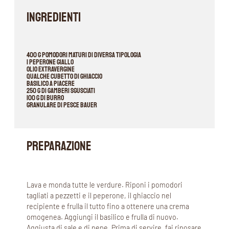
INGREDIENTI
400 g pomodori maturi di diversa tipologia
1 peperone giallo
olio extravergine
qualche cubetto di ghiaccio
basilico a piacere
250 g di gamberi sgusciati
100 g di burro
Granulare di pesce Bauer
PREPARAZIONE
Lava e monda tutte le verdure. Riponi i pomodori
tagliati a pezzetti e il peperone, il ghiaccio nel
recipiente e frulla il tutto fino a ottenere una crema
omogenea. Aggiungi il basilico e frulla di nuovo.
Aggiusta di sale e di pepe. Prima di servire, fai riposare