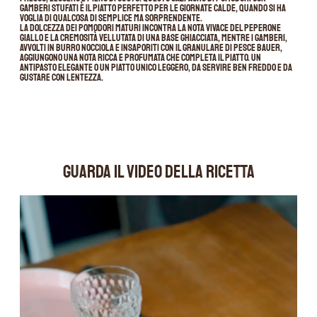
gamberi stufati è il piatto perfetto per le giornate calde, quando si ha
voglia di qualcosa di semplice ma sorprendente.
La dolcezza dei pomodori maturi incontra la nota vivace del peperone
giallo e la cremosità vellutata di una base ghiacciata, mentre i gamberi,
avvolti in burro nocciola e insaporiti con il granulare di pesce Bauer,
aggiungono una nota ricca e profumata che completa il piatto. Un
antipasto elegante o un piatto unico leggero, da servire ben freddo e da
gustare con lentezza.
GUARDA IL VIDEO DELLA RICETTA