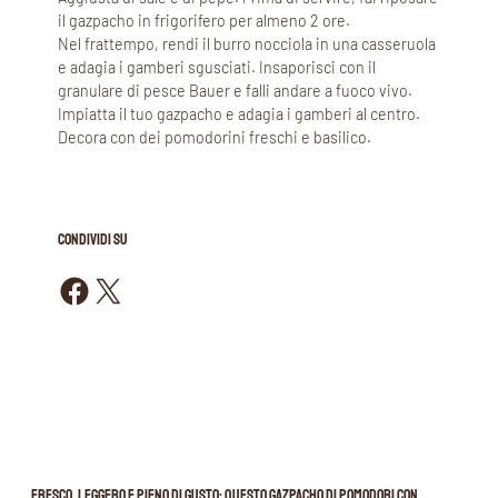
il gazpacho in frigorifero per almeno 2 ore.
Nel frattempo, rendi il burro nocciola in una casseruola
e adagia i gamberi sgusciati. Insaporisci con il
granulare di pesce Bauer e falli andare a fuoco vivo.
Impiatta il tuo gazpacho e adagia i gamberi al centro.
Decora con dei pomodorini freschi e basilico.
CONDIVIDI SU
Condividi su Facebook
Condividi su X
Fresco, leggero e pieno di gusto: questo gazpacho di pomodori con