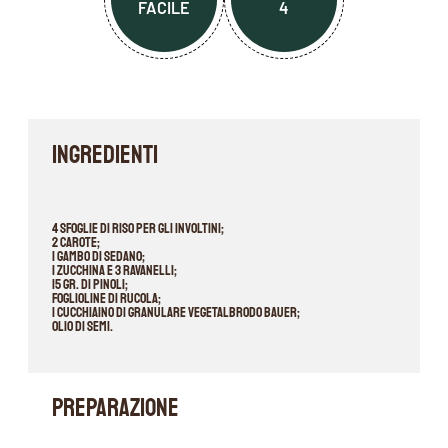
FACILE
4
INGREDIENTI
4 sfoglie di riso per gli involtini;
2 carote;
1 gambo di sedano;
1 zucchina e 3 ravanelli;
15 gr. di pinoli;
Foglioline di rucola;
1 cucchiaino di Granulare Vegetalbrodo Bauer;
Olio di Semi.
PREPARAZIONE