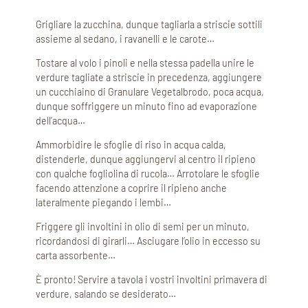
Grigliare la zucchina, dunque tagliarla a striscie sottili
assieme al sedano, i ravanelli e le carote…
Tostare al volo i pinoli e nella stessa padella unire le
verdure tagliate a striscie in precedenza, aggiungere
un cucchiaino di Granulare Vegetalbrodo, poca acqua,
dunque soffriggere un minuto fino ad evaporazione
dell’acqua…
Ammorbidire le sfoglie di riso in acqua calda,
distenderle, dunque aggiungervi al centro il ripieno
con qualche fogliolina di rucola… Arrotolare le sfoglie
facendo attenzione a coprire il ripieno anche
lateralmente piegando i lembi…
Friggere gli involtini in olio di semi per un minuto,
ricordandosi di girarli… Asciugare l’olio in eccesso su
carta assorbente…
È pronto! Servire a tavola i vostri involtini primavera di
verdure, salando se desiderato…