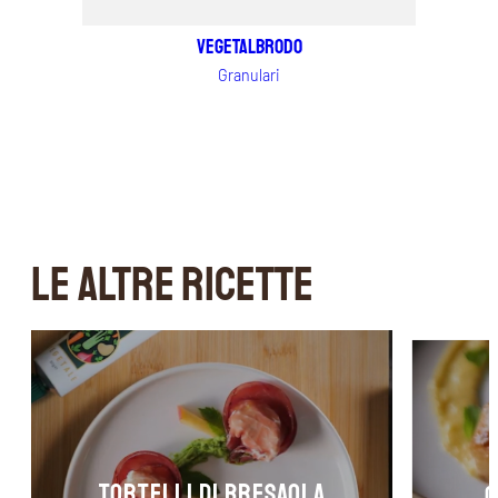
Vegetalbrodo
Granulari
LE ALTRE RICETTE
TORTELLI DI BRESAOLA
C