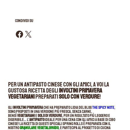
CONDIVIDI SU
Condividi su Facebook
Condividi su X
Per un antipasto cinese con gli amici, a voi la
gustosa ricetta degli
involtini primavera
vegetariani
preparati
solo con verdure
!
Gli
involtini primavera
che ha preparato Lidia del blog
The Spicy Note
,
sono proposti in una versione più fresca, senza carne,
bensì
vegetariani
e
solo di verdure
, per un risultato più leggero e
digeribile… L’
antipasto
ideale per una cena con gli amici a base di cibo
cinese! La ricetta di questi speciali spring rolls è preparata con il
nostro
Granulare Vegetalbrodo
, e partecipa al progetto di cucina