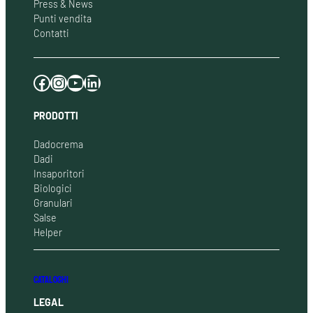
Press & News
Punti vendita
Contatti
Facebook
Instagram
YouTube
LinkedIn
PRODOTTI
Dadocrema
Dadi
Insaporitori
Biologici
Granulari
Salse
Helper
CATALOGHI
LEGAL