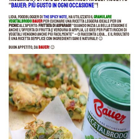
“
Bauer: più gusto in ogni occasione
“!
Lidia, foodblogger di
The Spicy Note
, ha utilizzato il
Granulare
Vegetalbrodo
Bauer
per cucinare una ricetta leggera ideale per un
picnic
all’aperto:
frittata di asparagi!
“Quando inizia la bella stagione e
anche l’offerta di frutta e verdura si amplia, le idee per piatti ricchi di
vegetali vengono anche più facilmente” – ci racconta Lidia… e il risultato
è una ricetta semplice con ingredienti sani e naturali! 😉
Buon appetito, da
Bauer
! 😉