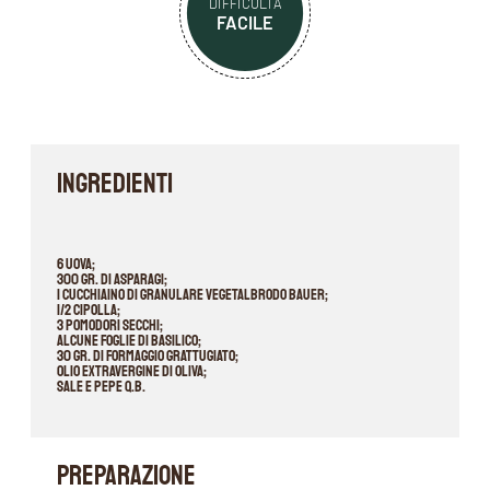
DIFFICOLTÀ
FACILE
INGREDIENTI
6 uova;
300 gr. di asparagi;
1 cucchiaino di Granulare Vegetalbrodo Bauer;
1/2 cipolla;
3 pomodori secchi;
Alcune foglie di basilico;
30 gr. di formaggio grattugiato;
Olio extravergine di oliva;
Sale e pepe q.b.
PREPARAZIONE