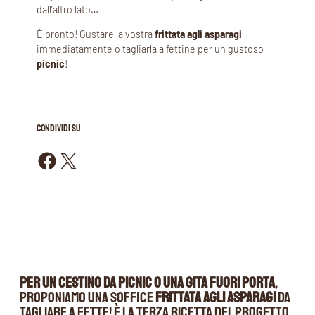
dall’altro lato…
È pronto! Gustare la vostra
frittata agli asparagi
immediatamente o tagliarla a fettine per un gustoso
picnic
!
CONDIVIDI SU
Condividi su Facebook
Condividi su X
Per un cestino da picnic o una gita fuori porta
,
proponiamo una soffice
frittata agli asparagi
da
tagliare a fette! È la terza ricetta del progetto