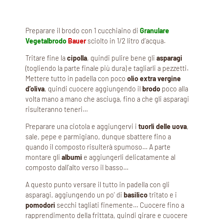
Preparare il brodo con 1 cucchiaino di
Granulare
Vegetalbrodo
Bauer
sciolto in 1/2 litro d’acqua.
Tritare fine la
cipolla
, quindi pulire bene gli
asparagi
(togliendo la parte finale più dura) e tagliarli a pezzetti.
Mettere tutto in padella con poco
olio extra vergine
d’oliva
, quindi cuocere aggiungendo il
brodo
poco alla
volta mano a mano che asciuga, fino a che gli asparagi
risulteranno teneri…
Preparare una ciotola e aggiungervi i
tuorli delle uova
,
sale, pepe e parmigiano, dunque sbattere fino a
quando il composto risulterà spumoso… A parte
montare gli
albumi
e aggiungerli delicatamente al
composto dall’alto verso il basso…
A questo punto versare il tutto in padella con gli
asparagi, aggiungendo un po’ di
basilico
tritato e i
pomodori
secchi tagliati finemente… Cuocere fino a
rapprendimento della frittata, quindi girare e cuocere