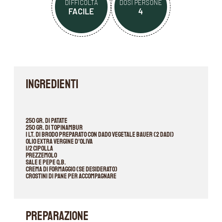
DIFFICOLTÀ
DOSI PERSONE
FACILE
4
INGREDIENTI
250 gr. di patate
250 gr. di topinambur
1 lt. di brodo preparato con Dado Vegetale Bauer (2 dadi)
Olio extra vergine d’oliva
1/2 cipolla
Prezzemolo
Sale e pepe q.b.
Crema di formaggio (se desiderato)
Crostini di pane per accompagnare
PREPARAZIONE