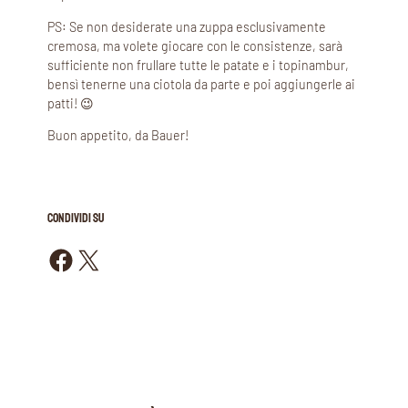
PS: Se non desiderate una zuppa esclusivamente
cremosa, ma volete giocare con le consistenze, sarà
sufficiente non frullare tutte le patate e i topinambur,
bensì tenerne una ciotola da parte e poi aggiungerle ai
patti! 😉
Buon appetito, da Bauer!
CONDIVIDI SU
Condividi su Facebook
Condividi su X