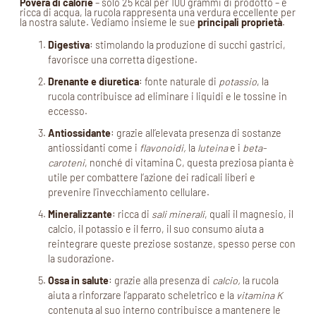
Povera di calorie
– solo 25 kcal per 100 grammi di prodotto – e
ricca di acqua, la rucola rappresenta una verdura eccellente per
la nostra salute. Vediamo insieme le sue
principali proprietà
.
Digestiva
: stimolando la produzione di succhi gastrici,
favorisce una corretta digestione.
Drenante e diuretica
: fonte naturale di
potassio
, la
rucola contribuisce ad eliminare i liquidi e le tossine in
eccesso.
Antiossidante
: grazie all’elevata presenza di sostanze
antiossidanti come i
flavonoidi,
la
luteina
e i
beta-
caroteni
, nonché di vitamina C, questa preziosa pianta è
utile per combattere l’azione dei radicali liberi e
prevenire l’invecchiamento cellulare.
Mineralizzante
: ricca di
sali minerali
, quali il magnesio, il
calcio, il potassio e il ferro, il suo consumo aiuta a
reintegrare queste preziose sostanze, spesso perse con
la sudorazione.
Ossa in salute
: grazie alla presenza di
calcio,
la rucola
aiuta a rinforzare l’apparato scheletrico e la
vitamina K
contenuta al suo interno contribuisce a mantenere le