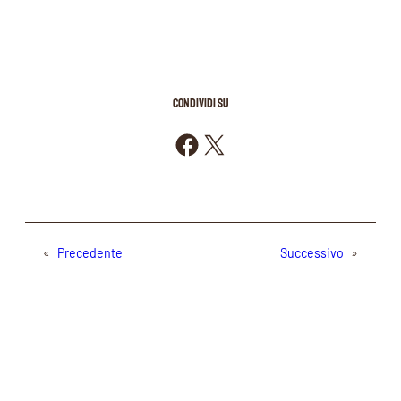
CONDIVIDI SU
Condividi su Facebook
Condividi su X
«
Precedente
Successivo
»