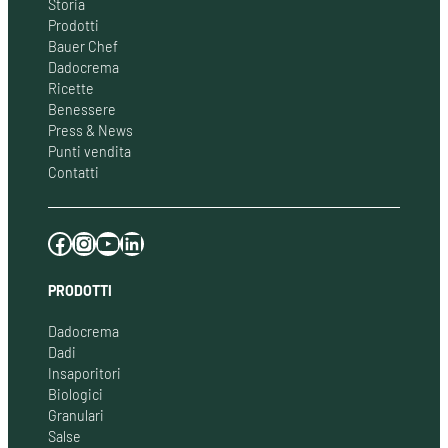
Storia
Prodotti
Bauer Chef
Dadocrema
Ricette
Benessere
Press & News
Punti vendita
Contatti
Facebook
Instagram
YouTube
LinkedIn
PRODOTTI
Dadocrema
Dadi
Insaporitori
Biologici
Granulari
Salse