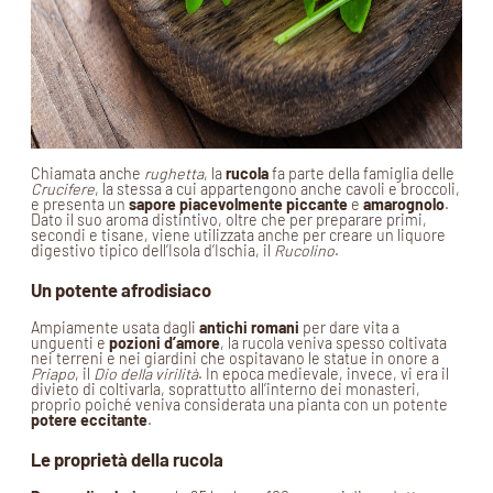
Chiamata anche
rughetta
, la
rucola
fa parte della famiglia delle
Crucifere
, la stessa a cui appartengono anche cavoli e broccoli,
e presenta un
sapore piacevolmente piccante
e
amarognolo
.
Dato il suo aroma distintivo, oltre che per preparare primi,
secondi e tisane, viene utilizzata anche per creare un liquore
digestivo tipico dell’Isola d’Ischia, il
Rucolino
.
Un potente afrodisiaco
Ampiamente usata dagli
antichi romani
per dare vita a
unguenti e
pozioni d’amore
, la rucola veniva spesso coltivata
nei terreni e nei giardini che ospitavano le statue in onore a
Priapo
, il
Dio della virilità
. In epoca medievale, invece, vi era il
divieto di coltivarla, soprattutto all’interno dei monasteri,
proprio poiché veniva considerata una pianta con un potente
potere eccitante
.
Le proprietà della rucola