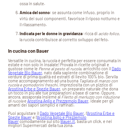
ossa in salute.
Amica del sonno
: se assunta come infuso, proprio in
virtù dei suoi componenti, favorisce il riposo notturno e
il rilassamento.
Indicata per le donne in gravidanza
: ricca di
acido folico
,
la rucola contribuisce al corretto sviluppo del feto.
In cucina con Bauer
Versatile in cucina, la rucola è perfetta per essere consumata in
estate e non solo in insalate! Provala in ricette originali e
gustose come le
Penne al pesto di rucola
, arricchito con il
Dado
Vegetale Bio Bauer
, nato dalla sapiente combinazione di
verdure di prima qualità ed estratti di lievito 100% bio. Servila
come accompagnamento ad una buona
Tagliata di manzo con
rucola e pomodorini freschi
, impreziosita con un pizzico di
Arostina Erbe e Spezie Bauer
, un preparato naturale che dona
un tocco in più alle tue preparazioni a base di carne. Oppure,
ancora, assaporala insieme al
Filetto di merluzzo con riduzione
di rucola
e
Arostina Aglio e Prezzemolo Bauer
, ideale per gli
amanti dei sapori semplici e raffinati.
Puoi acquistare il
Dado Vegetale Bio Bauer
, l’
Arostina Erbe e
Spezie Bauer
e l’
Arostina Aglio e Prezzemolo
Bauer
comodamente sul sito
Bauer.it
, basta un click, e nei
migliori Supermercati della tua zona.