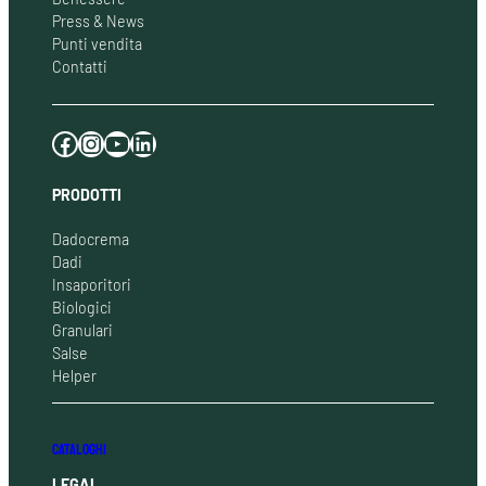
Press & News
Punti vendita
Contatti
Facebook
Instagram
YouTube
LinkedIn
PRODOTTI
Dadocrema
Dadi
Insaporitori
Biologici
Granulari
Salse
Helper
CATALOGHI
LEGAL