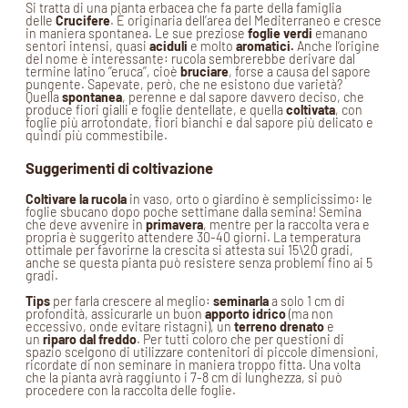
Si tratta di una pianta erbacea che fa parte della famiglia
delle
Crucifere
. È originaria dell’area del Mediterraneo e cresce
in maniera spontanea. Le sue preziose
foglie verdi
emanano
sentori intensi, quasi
aciduli
e molto
aromatici.
Anche l’origine
del nome è interessante: rucola sembrerebbe derivare dal
termine latino ‘’eruca’’, cioè
bruciare
, forse a causa del sapore
pungente. Sapevate, però, che ne esistono due varietà?
Quella
spontanea
, perenne e dal sapore davvero deciso, che
produce fiori gialli e foglie dentellate, e quella
coltivata
, con
foglie più arrotondate, fiori bianchi e dal sapore più delicato e
quindi più commestibile.
Suggerimenti di coltivazione
Coltivare la rucola
in vaso, orto o giardino è semplicissimo: le
foglie sbucano dopo poche settimane dalla semina! Semina
che deve avvenire in
primavera
, mentre per la raccolta vera e
propria è suggerito attendere 30-40 giorni. La temperatura
ottimale per favorirne la crescita si attesta sui 15\20 gradi,
anche se questa pianta può resistere senza problemi fino ai 5
gradi.
Tips
per farla crescere al meglio:
seminarla
a solo 1 cm di
profondità, assicurarle un buon
apporto idrico
(ma non
eccessivo, onde evitare ristagni), un
terreno drenato
e
un
riparo dal freddo
. Per tutti coloro che per questioni di
spazio scelgono di utilizzare contenitori di piccole dimensioni,
ricordate di non seminare in maniera troppo fitta. Una volta
che la pianta avrà raggiunto i 7-8 cm di lunghezza, si può
procedere con la raccolta delle foglie.