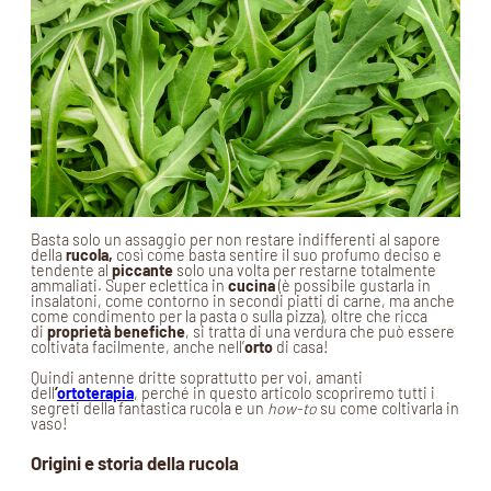
Basta solo un assaggio per non restare indifferenti al sapore
della
rucola,
così come basta sentire il suo profumo deciso e
tendente al
piccante
solo una volta per restarne totalmente
ammaliati. Super eclettica in
cucina
(è possibile gustarla in
insalatoni, come contorno in secondi piatti di carne, ma anche
come condimento per la pasta o sulla pizza), oltre che ricca
di
proprietà benefiche
, si tratta di una verdura che può essere
coltivata facilmente, anche nell’
orto
di casa!
Quindi antenne dritte soprattutto per voi, amanti
dell
’
ortoterapia
, perché in questo articolo scopriremo tutti i
segreti della fantastica rucola e un
how-to
su come coltivarla in
vaso!
Origini e storia della rucola