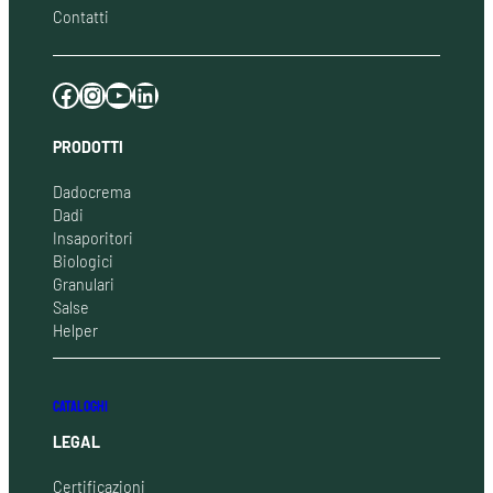
Contatti
Facebook
Instagram
YouTube
LinkedIn
PRODOTTI
Dadocrema
Dadi
Insaporitori
Biologici
Granulari
Salse
Helper
CATALOGHI
LEGAL
Certificazioni