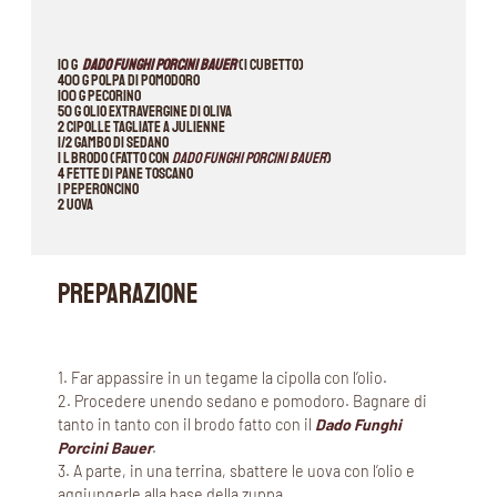
10 g
Dado Funghi Porcini Bauer
(1 cubetto)
400 g polpa di pomodoro
100 g pecorino
50 g olio extravergine di oliva
2 cipolle tagliate a julienne
1/2 gambo di sedano
1 l brodo (fatto con
Dado Funghi Porcini Bauer
)
4 fette di pane toscano
1 peperoncino
2 uova
PREPARAZIONE
1. Far appassire in un tegame la cipolla con l’olio.
2. Procedere unendo sedano e pomodoro. Bagnare di
tanto in tanto con il brodo fatto con il
Dado Funghi
Porcini Bauer
.
3. A parte, in una terrina, sbattere le uova con l’olio e
aggiungerle alla base della zuppa.