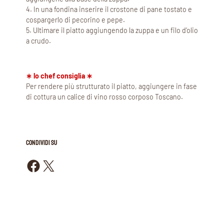
4. In una fondina inserire il crostone di pane tostato e
cospargerlo di pecorino e pepe.
5. Ultimare il piatto aggiungendo la zuppa e un filo d’olio
a crudo.
∗ lo chef consiglia ∗
Per rendere più strutturato il piatto, aggiungere in fase
di cottura un calice di vino rosso corposo Toscano.
CONDIVIDI SU
Condividi su Facebook
Condividi su X