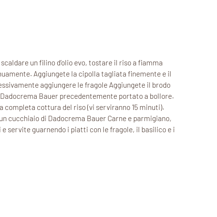
caldare un filino d’olio evo, tostare il riso a fiamma
amente. Aggiungete la cipolla tagliata finemente e il
cessivamente aggiungere le fragole Aggiungete il brodo
i Dadocrema Bauer precedentemente portato a bollore.
la completa cottura del riso (vi serviranno 15 minuti).
un cucchiaio di Dadocrema Bauer Carne e parmigiano,
e servite guarnendo i piatti con le fragole, il basilico e i