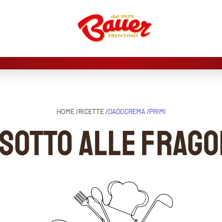
HOME /
RICETTE /
DADOCREMA
/
PRIMI
isotto alle frago