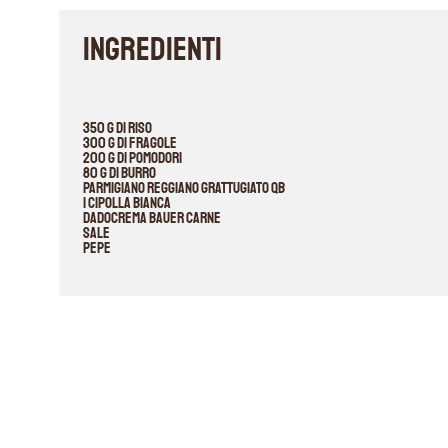
INGREDIENTI
350 g di riso
300 g di fragole
200 g di pomodori
80 g di burro
parmigiano reggiano grattugiato qb
1 cipolla bianca
Dadocrema Bauer carne
sale
pepe