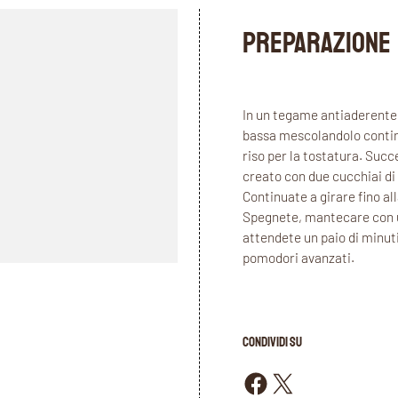
PREPARAZIONE
In un tegame antiaderente s
bassa mescolandolo continu
riso per la tostatura. Suc
creato con due cucchiai d
Continuate a girare fino al
Spegnete, mantecare con 
attendete un paio di minuti 
pomodori avanzati.
CONDIVIDI SU
Condividi su Facebook
Condividi su X