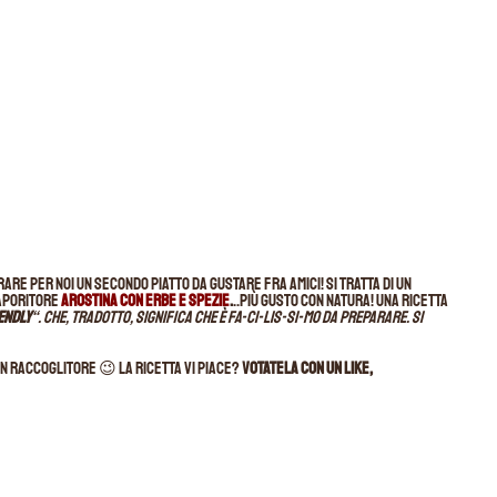
rare per noi un secondo piatto da gustare fra amici! Si tratta di un
saporitore
Arostina
con erbe e spezie
.
..più gusto con natura! Una ricetta
endly
“. Che, tradotto, significa che è FA-CI-LIS-SI-MO da preparare. Si
n raccoglitore 😉 La ricetta vi piace?
Votatela con un Like,