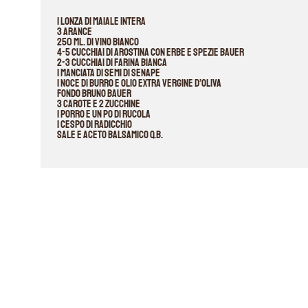
1 lonza di maiale intera
3 arance
250 ml. di vino bianco
4-5 cucchiai di Arostina con erbe e spezie Bauer
2-3 cucchiai di farina bianca
1 manciata di semi di senape
1 noce di burro e Olio extra vergine d’oliva
Fondo Bruno Bauer
3 carote e 2 zucchine
1 porro e un po di rucola
1 cespo di radicchio
Sale e aceto balsamico q.b.