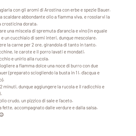
giarla con gli aromi di Arostina con erbe e spezie Bauer.
a scaldare abbondante olio a fiamma viva, e rosolarvi la
 crosticina dorata.
re una miscela di spremuta d’arancia e vino (in eguale
a e un cucchiaio di semi interi, dunque mescolare.
re la carne per 2 ore, girandola di tanto in tanto.
chine, le carote e il porro lavati e mondati.
icchio e unirlo alla rucola.
ciogliere a fiamma dolce una noce di burro con due
er (preparato sciogliendo la busta in 1 l. d’acqua e
).
12 minuti, dunque aggiungere la rucola e il radicchio e
.
lio crudo, un pizzico di sale e l’aceto.
 a fette, accompagnato dalle verdure e dalla salsa.
😉