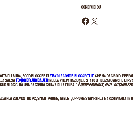
CONDIVIDI SU
Condividi su Facebook
Condividi su X
volta di Laura, food blogger di
atavolaconme.blogspot.it
, che ha deciso di prepa
lla salsa
Fondo Bruno Bauer
! Nella preparazione è stato utilizzato anche l’in
suo blog ci dà una seconda chiave di lettura: “
è
user friendly
, anzi “
kitchen fri
alvarla sul vostro pc, smartphone, tablet, oppure stamparla e archiviarla in u