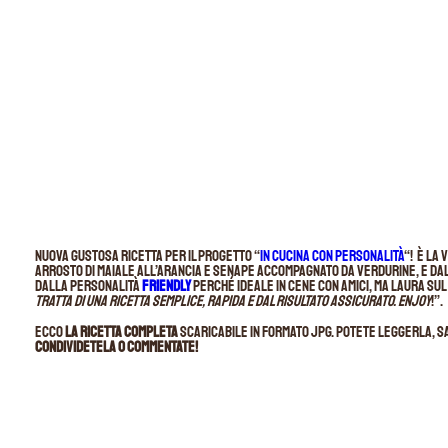
Nuova gustosa ricetta per il progetto “
In Cucina con Personalità
“! È la 
arrosto di maiale all’arancia e senape accompagnato da verdurine, e da
dalla personalità
friendly
perché ideale in cene con amici, ma Laura sul 
tratta di una ricetta semplice, rapida e dal risultato assicurato. Enjoy
!”.
Ecco
la ricetta completa
scaricabile in formato jpg. Potete leggerla, s
condividetela o commentate!