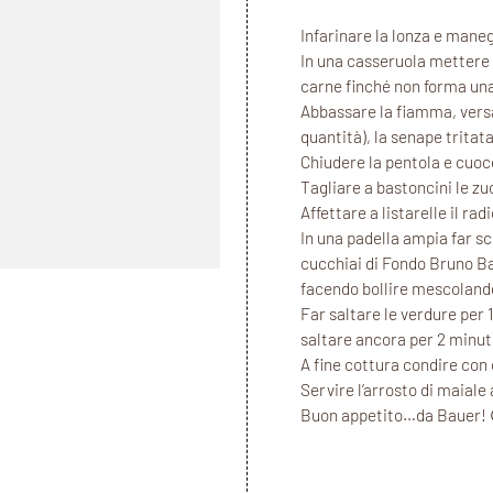
Infarinare la lonza e maneg
In una casseruola mettere 
carne finché non forma una
Abbassare la fiamma, versa
quantità), la senape tritat
Chiudere la pentola e cuoce
Tagliare a bastoncini le zuc
Affettare a listarelle il rad
In una padella ampia far s
cucchiai di Fondo Bruno Bau
facendo bollire mescolando
Far saltare le verdure per 
saltare ancora per 2 minuti
A fine cottura condire con o
Servire l’arrosto di maiale
Buon appetito…da Bauer! 