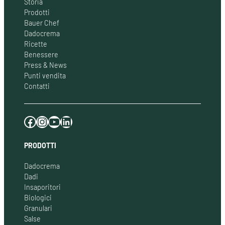
Storia
Prodotti
Bauer Chef
Dadocrema
Ricette
Benessere
Press & News
Punti vendita
Contatti
Facebook
Instagram
YouTube
LinkedIn
PRODOTTI
Dadocrema
Dadi
Insaporitori
Biologici
Granulari
Salse