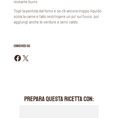
restante burro
Togli la pentola dal forno e se c’è ancora troppo liquido
scola la carne e fallo restringere un po’ sul fuoco, poi
aggiungi anche le verdure e servi caldo.
CONDIVIDI SU
Condividi su Facebook
Condividi su X
PREPARA QUESTA RICETTA CON: