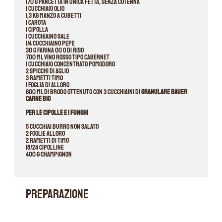
170 g pancetta in unica fetta, senza cotenna
1 cucchiaio olio
1,3 kg manzo a cubetti
1 carota
1 cipolla
1 cucchiaino sale
1/4 cucchiaino pepe
30 g farina 00 o di riso
700 ml vino rosso tipo Cabernet
1 cucchiaio concentrato pomodoro
2 spicchi di aglio
3 rametti timo
1 foglia di alloro
600 ml di brodo ottenuto con 3 cucchiaini di
granulare Bauer
Carne Bio
Per le cipolle e i funghi
5 cucchiai burro non salato
2 foglie alloro
2 rametti di timo
18/24 cipolline
400 g champignon
PREPARAZIONE