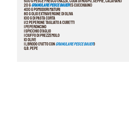
500 g pesce fresco (razza, coda di rospo, seppie, calamari)
20 g
Granulare Pesce Bauer
(5 cucchiaini)
400 g pomodori maturi
80 g olio extravergine di oliva
100 g di pasta corta
1/2 peperone tagliato a cubetti
1 peperoncino
1 spicchio d’aglio
1 ciuffo di prezzemolo
10 olive
1 l brodo (fatto con
Granulare Pesce Bauer
)
q.b. pepe