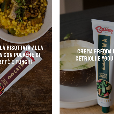
la risottata alla
Crema fredda 
a con polvere di
cetrioli e yog
affè e funghi