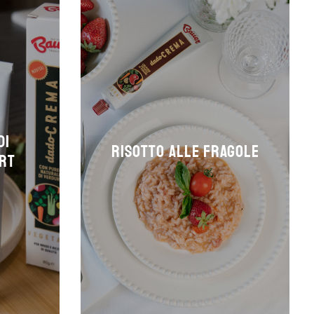
di
Risotto alle fragole
urt