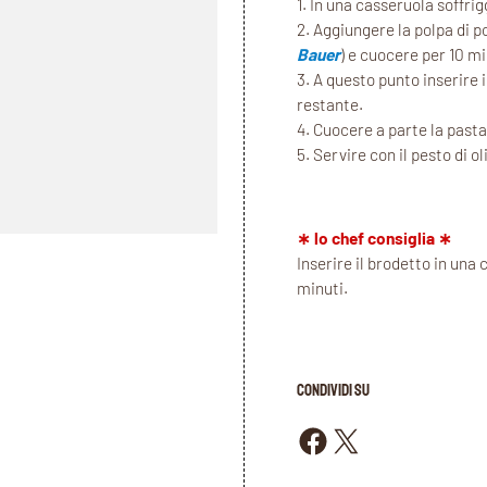
1. In una casseruola soffri
2. Aggiungere la polpa di 
Bauer
) e cuocere per 10 mi
3. A questo punto inserire 
restante.
4. Cuocere a parte la pasta
5. Servire con il pesto di o
∗ lo chef consiglia ∗
Inserire il brodetto in una 
minuti.
CONDIVIDI SU
Condividi su Facebook
Condividi su X