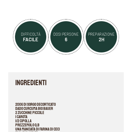
DIFFICOLTÀ
DOSI PERSONE
PREPARAZIONE
FACILE
6
2H
INGREDIENTI
200g di sorgo decorticato
Dado Curcuma BIO Bauer
2 zucchine piccole
1 carota
1/2 cipolla
prezzemolo q.b
una manciata di farina di ceci