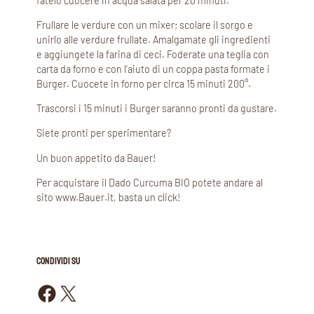
fatelo cuocere in acqua salata per 20 minuti.
Frullare le verdure con un mixer; scolare il sorgo e
unirlo alle verdure frullate. Amalgamate gli ingredienti
e aggiungete la farina di ceci. Foderate una teglia con
carta da forno e con l’aiuto di un coppa pasta formate i
Burger. Cuocete in forno per circa 15 minuti 200°.
Trascorsi i 15 minuti i Burger saranno pronti da gustare.
Siete pronti per sperimentare?
Un buon appetito da Bauer!
Per acquistare il Dado Curcuma BIO potete andare al
sito www.Bauer.it, basta un click!
CONDIVIDI SU
Condividi su Facebook
Condividi su X