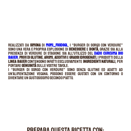
Realizzati da
Simona
di
MOMI_FOODSGL
, i “Burger di sorgo con verdure”
sono una vera e propria esplosione di
benessere
e
bontà
, grazie sia alla
presenza di verdure di stagione sia all’utilizzo del
Dado Curcuma BIO
Bauer
.
Privi di glutine
,
aromi
,
additivi
e
grassi idrogenati
, i prodotti della
linea Bauer
contengono infatti esclusivamente
ingredienti naturali
, per
portare
genuinità
sulle vostre tavole.
I “Burger di sorgo con verdure” sono senza glutine ed adatti ad
un’alimentazione vegana. Possono essere gustati con un contorno o
diventare un gustosissimo secondo piatto.
PREPARA QUESTA RICETTA CON: