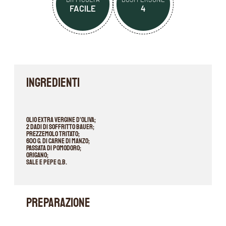
FACILE
4
INGREDIENTI
Olio extra vergine d’oliva;
2 dadi di Soffritto Bauer;
Prezzemolo tritato;
600 g. di carne di manzo;
Passata di pomodoro;
Origano;
Sale e pepe q.b.
PREPARAZIONE