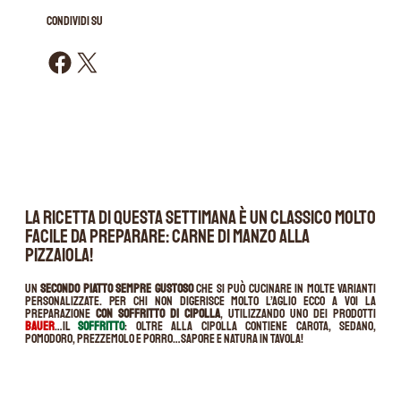
CONDIVIDI SU
Condividi su Facebook
Condividi su X
La ricetta di questa settimana è un classico molto
facile da preparare: carne di manzo alla
pizzaiola!
Un
secondo piatto sempre gustoso
che si può cucinare in molte varianti
personalizzate. Per chi non digerisce molto l’aglio ecco a voi la
preparazione
con soffritto di cipolla
, utilizzando uno dei prodotti
Bauer
…il
SOFFRITTO
: oltre alla cipolla contiene carota, sedano,
pomodoro, prezzemolo e porro…sapore e natura in tavola!