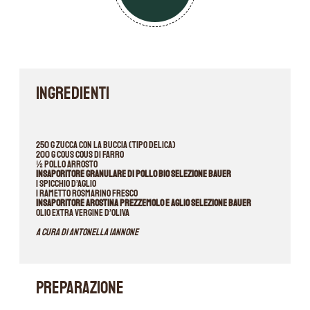
INGREDIENTI
250 g zucca con la buccia (tipo delica)
200 g cous cous di farro
½ pollo arrosto
Insaporitore granulare di pollo bio selezione Bauer
1 spicchio d’aglio
1 rametto rosmarino fresco
Insaporitore arostina prezzemolo e aglio selezione Bauer
Olio extra vergine d’oliva
A cura di Antonella Iannone
PREPARAZIONE