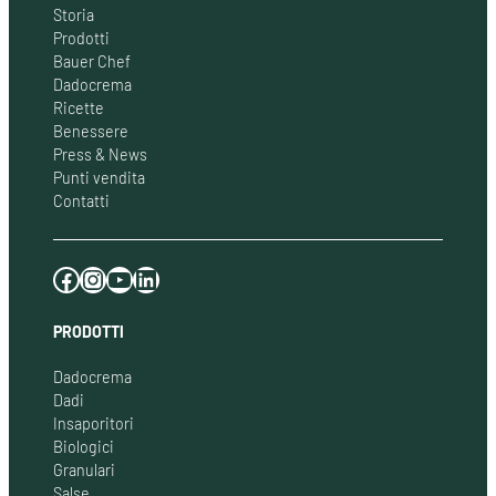
Storia
Prodotti
Bauer Chef
Dadocrema
Ricette
Benessere
Press & News
Punti vendita
Contatti
Facebook
Instagram
YouTube
LinkedIn
PRODOTTI
Dadocrema
Dadi
Insaporitori
Biologici
Granulari
Salse