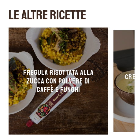
LE ALTRE RICETTE
Fregula risottata alla
Crem
zucca con polvere di
caffè e funghi