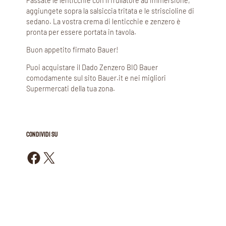
Passate le lenticchie con il frullatore ad immersione,
aggiungete sopra la salsiccia tritata e le striscioline di
sedano. La vostra crema di lenticchie e zenzero è
pronta per essere portata in tavola.
Buon appetito firmato Bauer!
Puoi acquistare il Dado Zenzero BIO Bauer
comodamente sul sito Bauer.it e nei migliori
Supermercati della tua zona.
CONDIVIDI SU
Condividi su Facebook
Condividi su X