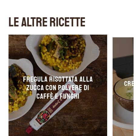
LE ALTRE RICETTE
Fregula risottata alla
Crem
zucca con polvere di
caffè e funghi