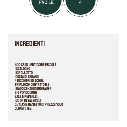
FACILE
4
INGREDIENTI
400 gr di lenticchie piccole
1 scalogno
1 cipollotto
1costa di sedano
4 bicchieri di acqua
Triplo concentrato q.b.
1 Dado Zenzero BIO Bauer
2-3 pomodorini
Sale e pepe q.b.
150 gr di salsiccia
Qualche rametto di prezzemolo
Olio Evo q.b.