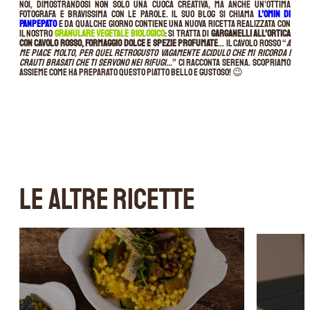
noi, dimostrandosi non solo una cuoca creativa, ma anche un’ottima
fotografa e bravissima con le parole. Il suo blog si chiama
L’omin di
Panpepato
e da qualche giorno contiene una nuova ricetta realizzata con
il nostro
Granulare Vegetale Biologico
: si tratta di
garganelli all’ortica
con cavolo rosso, formaggio dolce e spezie profumate
… Il cavolo rosso “
a
me piace molto, per quel retrogusto vagamente acidulo che mi ricorda i
crauti brasati che ti servono nei rifugi…
” ci racconta Serena. Scopriamo
assieme come ha preparato questo piatto bello e gustoso! 😉
LE ALTRE RICETTE