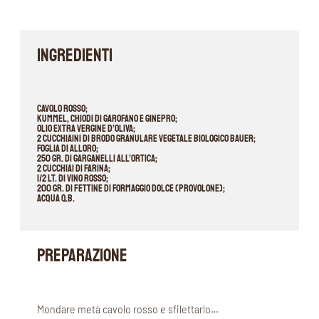
INGREDIENTI
Cavolo rosso;
Kummel, chiodi di garofano e ginepro;
Olio extra vergine d’oliva;
2 cucchiaini di Brodo Granulare Vegetale Biologico Bauer;
Foglia di alloro;
250 gr. di garganelli all’ortica;
2 cucchiai di farina;
1/2 lt. di vino rosso;
200 gr. di fettine di formaggio dolce (provolone);
Acqua q.b.
PREPARAZIONE
Mondare metà cavolo rosso e sfilettarlo…