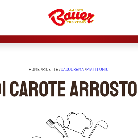
HOME /
RICETTE /
DADOCREMA
/
PIATTI UNICI
i carote arrosto