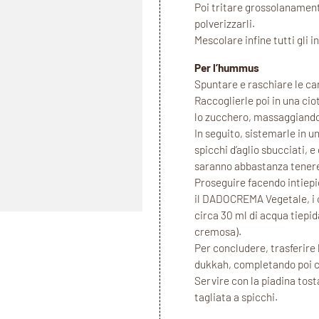
Poi tritare grossolanamente
polverizzarli.
Mescolare infine tutti gli 
Per l’hummus
Spuntare e raschiare le car
Raccoglierle poi in una ciot
lo zucchero, massaggiandol
In seguito, sistemarle in un
spicchi d’aglio sbucciati, 
saranno abbastanza tenere 
Proseguire facendo intiepidi
il DADOCREMA Vegetale, i cec
circa 30 ml di acqua tiepi
cremosa).
Per concludere, trasferire 
dukkah, completando poi co
Servire con la piadina tost
tagliata a spicchi.