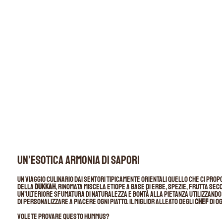
Un’esotica armonia di sapori
Un viaggio culinario dai sentori tipicamente orientali quello che ci prop
della
dukkah
, rinomata miscela etiope a base di erbe, spezie, frutta secca
un’ulteriore sfumatura di naturalezza e bontà alla pietanza utilizzand
di personalizzare a piacere ogni piatto. Il miglior alleato degli
chef
di o
Volete provare questo hummus?