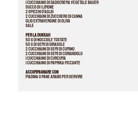
1 cucchiaino di DADOCREMA Vegetale Bauer
succo di 1 limone
2 spicchi d’aglio
2 cucchiaini di zucchero di canna
olio extravergine di oliva
sale
Per la dukkah
50 g di nocciole tostate
50 g di semi di girasole
2 cucchiaini di semi di cumino
2 cucchiaini di semi di coriandolo
1 cucchiaino di curcuma
1 cucchiaino di paprika piccante
Accompagnare con
piadina o pane arabo per servire