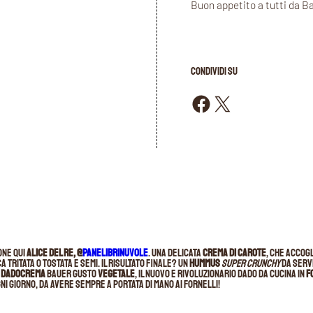
Buon appetito a tutti da B
CONDIVIDI SU
Condividi su Facebook
Condividi su X
one qui
Alice del Re, @
panelibrinuvole
. Una delicata
crema di carote
, che accog
 tritata o tostata e semi. Il risultato finale? Un
hummus
super crunchy
da servi
o
DADOCREMA
Bauer gusto
Vegetale
, il nuovo e rivoluzionario dado da cucina in
f
gni giorno, da avere sempre a portata di mano ai fornelli!