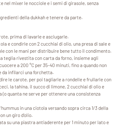
 nel mixer le nocciole e i semi di girasole, senza
ingredienti della dukkah e tenere da parte.
ote, prima di lavarle e asciugarle.
ola e condirle con 2 cucchiai di olio, una presa di sale e
e con le mani per distribuire bene tutto il condimento.
a teglia rivestita con carta da forno, insieme agli
e cuocere a 200 °C per 35-40 minuti, fino a quando non
da infilarci una forchetta.
re le carote, per poi tagliarle a rondelle e frullarle con
i, la tahina, il succo di limone, 2 cucchiai di olio e
da (o quanta ne serve per ottenere una consistenza
l’hummus in una ciotola versando sopra circa 1/3 della
n un giro d’olio.
ata su una piastra antiaderente per 1 minuto per lato e