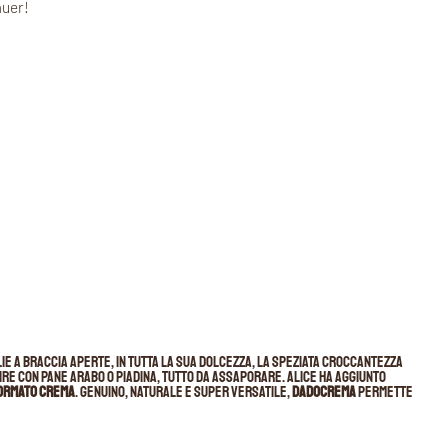
auer!
lie a braccia aperte, in tutta la sua dolcezza, la speziata croccantezza
re con pane arabo o piadina, tutto da assaporare. Alice ha aggiunto
ormato crema
. Genuino, naturale e super versatile,
DADOCREMA
permette