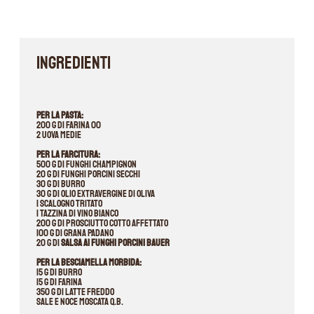
INGREDIENTI
Per la pasta:
200 g di farina 00
2 uova medie
Per la farcitura:
500 g di funghi champignon
20 g di funghi porcini secchi
30 g di burro
30 g di olio extravergine di oliva
1 scalogno tritato
1 tazzina di vino bianco
200 g di prosciutto cotto affettato
100 g di Grana Padano
20 g di
Salsa ai Funghi porcini Bauer
Per la besciamella morbida:
15 g di burro
15 g di farina
350 g di latte freddo
Sale e noce moscata q.b.