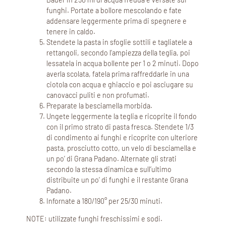
funghi. Portate a bollore mescolando e fate
addensare leggermente prima di spegnere e
tenere in caldo.
Stendete la pasta in sfoglie sottili e tagliatele a
rettangoli, secondo l’ampiezza della teglia, poi
lessatela in acqua bollente per 1 o 2 minuti. Dopo
averla scolata, fatela prima raffreddarle in una
ciotola con acqua e ghiaccio e poi asciugare su
canovacci puliti e non profumati.
Preparate la besciamella morbida.
Ungete leggermente la teglia e ricoprite il fondo
con il primo strato di pasta fresca. Stendete 1/3
di condimento ai funghi e ricoprite con ulteriore
pasta, prosciutto cotto, un velo di besciamella e
un po’ di Grana Padano. Alternate gli strati
secondo la stessa dinamica e sull’ultimo
distribuite un po’ di funghi e il restante Grana
Padano.
Infornate a 180/190° per 25/30 minuti.
NOTE: utilizzate funghi freschissimi e sodi.