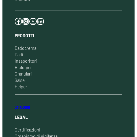
Facebook
Instagram
YouTube
LinkedIn
PRODOTTI
Dadocrema
Dadi
Insaporitori
Biologici
Granulari
Salse
Helper
CATALOGHI
LEGAL
Certificazioni
Organismo di vigilanza