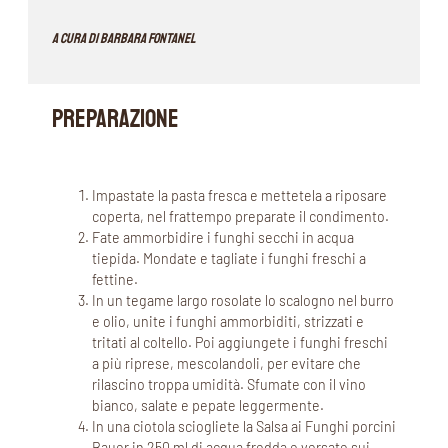
A cura di Barbara Fontanel
PREPARAZIONE
Impastate la pasta fresca e mettetela a riposare
coperta, nel frattempo preparate il condimento.
Fate ammorbidire i funghi secchi in acqua
tiepida. Mondate e tagliate i funghi freschi a
fettine.
In un tegame largo rosolate lo scalogno nel burro
e olio, unite i funghi ammorbiditi, strizzati e
tritati al coltello. Poi aggiungete i funghi freschi
a più riprese, mescolandoli, per evitare che
rilascino troppa umidità. Sfumate con il vino
bianco, salate e pepate leggermente.
In una ciotola sciogliete la Salsa ai Funghi porcini
Bauer in 250 ml di acqua fredda e versate sui