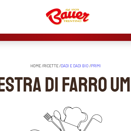
HOME /
RICETTE /
DADI E DADI BIO
/
PRIMI
estra di farro u