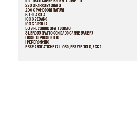
10 g Dado Carne Bauer (1 cubetto)
250 g farro bagnato
200 g pomodori maturi
50 g carota
100 g sedano
100 g cipolla
50 g pecorino grattugiato
3 l brodo (fatto con Dado Carne Bauer)
1 osso di prosciutto
1 peperoncino
erbe aromatiche (alloro, prezzemolo, ecc.)