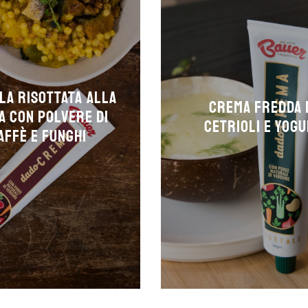
la risottata alla
Crema fredda 
a con polvere di
cetrioli e yog
affè e funghi