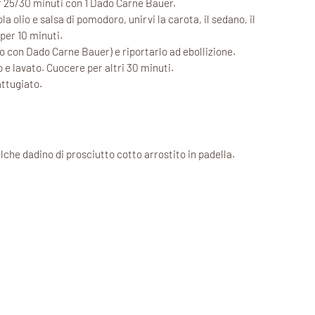
per 25/30 minuti con 1 Dado Carne Bauer.
a olio e salsa di pomodoro, unirvi la carota, il sedano, il
 per 10 minuti.
to con Dado Carne Bauer) e riportarlo ad ebollizione.
 e lavato. Cuocere per altri 30 minuti.
attugiato.
che dadino di prosciutto cotto arrostito in padella.