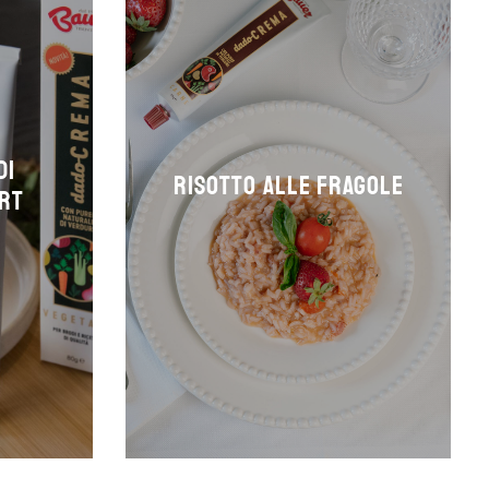
di
Risotto alle fragole
urt