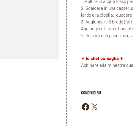
1. Bollire in acqua l’osso 
2. Scaldare in una casseruol
lardo e la cipolla; cuocere
3. Aggiungere il brodo (fat
Aggiungere il farro bagnato
4. Servire con pecorino gr
∗ lo chef consiglia ∗
Abbinare alla minestra qual
CONDIVIDI SU
Condividi su Facebook
Condividi su X