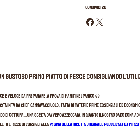
CONDIVIDI SU
Condividi su Facebook
Condividi su X
un gustoso primo piatto di pesce consigliando l’util
e e veloce da preparare, a prova di mariti nel panico 😉
osta in tv da Chef Cannavacciuolo, fatta di materie prime essenziali ed economi
odo di cottura… Una scelta davvero azzeccata, in quanto il nostro Dado dona ad 
eto e ricco di consigli alla
pagina della ricetta originale pubblicata da Mirco