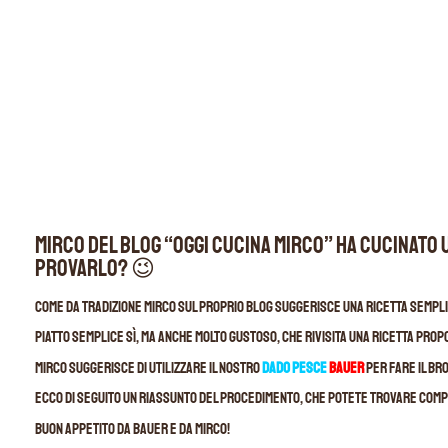
Mirco del blog “Oggi Cucina Mirco” ha cucinato 
provarlo? 😉
Come da tradizione Mirco sul proprio blog suggerisce una ricetta semplic
Piatto semplice sì, ma anche molto gustoso, che rivisita una ricetta prop
Mirco suggerisce di utilizzare il nostro
Dado Pesce
Bauer
per fare il br
Ecco di seguito un riassunto del procedimento, che potete trovare compl
Buon appetito da Bauer e da Mirco!