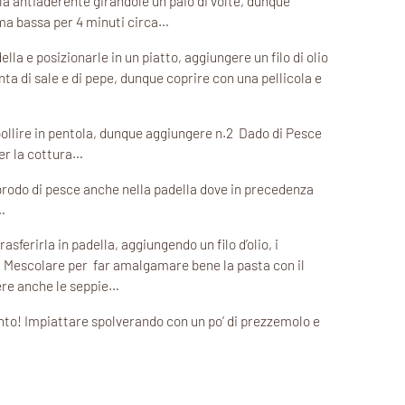
la antiaderente girandole un paio di volte, dunque
mma bassa per 4 minuti circa…
ella e posizionarle in un piatto, aggiungere un filo di olio
nta di sale e di pepe, dunque coprire con una pellicola e
bollire in pentola, dunque aggiungere n.2 Dado di Pesce
er la cottura…
rodo di pesce anche nella padella dove in precedenza
…
asferirla in padella, aggiungendo un filo d’olio, i
e. Mescolare per far amalgamare bene la pasta con il
re anche le seppie…
to! Impiattare spolverando con un po’ di prezzemolo e