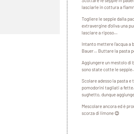
Scottare le seppie in padel
lasciarle in cottura a fia
Togliere le seppie dalla pad
extravergine d’oliva una pu
lasciare a riposo…
Intanto mettere l’acqua a 
Bauer… Buttare la pasta p
Aggiungere un mestolo di b
sono state cotte le seppie
Scolare adesso la pasta e tr
pomodorini tagliati a fett
sughetto, dunque aggiunge
Mescolare ancora ed è pron
scorza di limone 😉