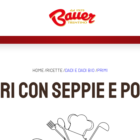
HOME /
RICETTE /
DADI E DADI BIO
/
PRIMI
ri con seppie e p