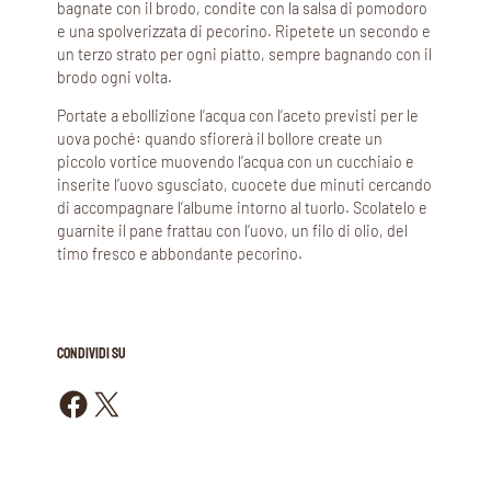
bagnate con il brodo, condite con la salsa di pomodoro
e una spolverizzata di pecorino. Ripetete un secondo e
un terzo strato per ogni piatto, sempre bagnando con il
brodo ogni volta.
Portate a ebollizione l’acqua con l’aceto previsti per le
uova poché: quando sfiorerà il bollore create un
piccolo vortice muovendo l’acqua con un cucchiaio e
inserite l’uovo sgusciato, cuocete due minuti cercando
di accompagnare l’albume intorno al tuorlo. Scolatelo e
guarnite il pane frattau con l’uovo, un filo di olio, del
timo fresco e abbondante pecorino.
CONDIVIDI SU
Condividi su Facebook
Condividi su X