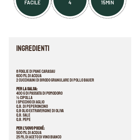
FACILE
4
15MIN
INGREDIENTI
8 foglie di pane carasau
600 ml di acqua
2 cucchiaini di brodo granulare di pollo Bauer
Per la salsa:
400 g di passata di Pomodoro
½ cipolla
1 spicchio di aglio
q.b. di peperoncino
q.b Olio Extravergine di Oliva
q.b. Sale
q.b. Pepe
Per l’uovo poché:
500 ml di acqua
25 ml di aceto di vino bianco