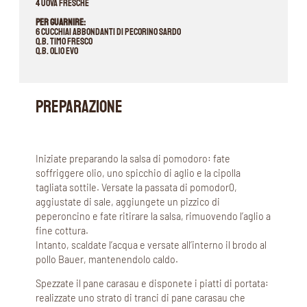
4 uova fresche
Per guarnire:
6 cucchiai abbondanti di pecorino Sardo
q.b. timo fresco
Q.b. olio evo
PREPARAZIONE
Iniziate preparando la salsa di pomodoro: fate
soffriggere olio, uno spicchio di aglio e la cipolla
tagliata sottile. Versate la passata di pomodor0,
aggiustate di sale, aggiungete un pizzico di
peperoncino e fate ritirare la salsa, rimuovendo l’aglio a
fine cottura.
Intanto, scaldate l’acqua e versate all’interno il brodo al
pollo Bauer, mantenendolo caldo.
Spezzate il pane carasau e disponete i piatti di portata:
realizzate uno strato di tranci di pane carasau che