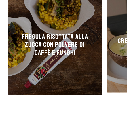
Fregula risottata alla
Crem
zucca con polvere di
caffè e funghi