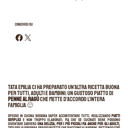
CONDIVIDI SU
Condividi su Facebook
Condividi su X
Tata Emilia ci ha preparato un’altra ricetta buona
per tutti, adulti e bambini: un gustoso piatto di
penne al ragù
che mette d’accordo l’intera
famiglia 🙂
Spesso in cucina bisogna saper accontentare tutti, realizzando
piatti
semplici
e non troppo elaborati, ma che se cucinati bene possono
diventare davvero
una delizia, per i più piccoli ma anche per gli adulti
.
Tata Emilia prepara spesso ricette che piacciono ai bambini, mettendo così