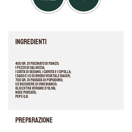
INGREDIENTI
400 gr. di macinato di manzo;
1 pezzo di salsiccia;
1 costa di sedano, 1 carota e 1 cipolla;
1 dado e 1/2 di Brodo Vegetale Bauer;
700 gr. di passata di pomodoro;
1/2 bicchiere di vino bianco;
Olio extra vergine d’oliva;
Noce moscata;
Pepe q.b.
PREPARAZIONE