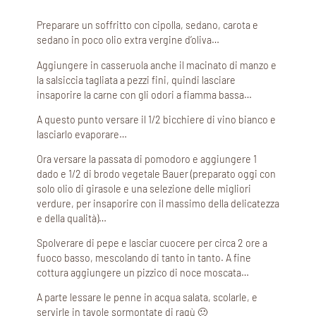
Preparare un soffritto con cipolla, sedano, carota e
sedano in poco olio extra vergine d’oliva…
Aggiungere in casseruola anche il macinato di manzo e
la salsiccia tagliata a pezzi fini, quindi lasciare
insaporire la carne con gli odori a fiamma bassa…
A questo punto versare il 1/2 bicchiere di vino bianco e
lasciarlo evaporare…
Ora versare la passata di pomodoro e aggiungere 1
dado e 1/2 di brodo vegetale Bauer (preparato oggi con
solo olio di girasole e una selezione delle migliori
verdure, per insaporire con il massimo della delicatezza
e della qualità)…
Spolverare di pepe e lasciar cuocere per circa 2 ore a
fuoco basso, mescolando di tanto in tanto. A fine
cottura aggiungere un pizzico di noce moscata…
A parte lessare le penne in acqua salata, scolarle, e
servirle in tavole sormontate di ragù 🙂