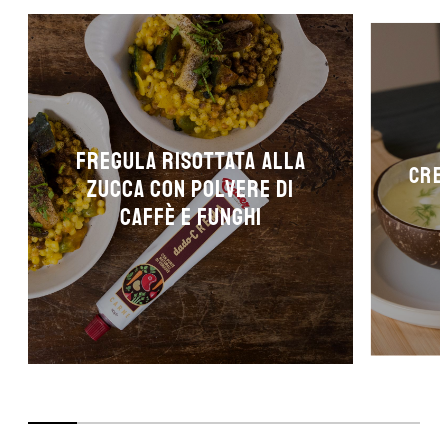
Fregula risottata alla
Crem
zucca con polvere di
caffè e funghi