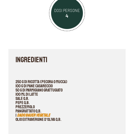
DOSI PERSONE
4
INGREDIENTI
250 g di ricotta (pecora o mucca)
100 g di pane casareccio
50 g di Parmigiano grattugiato
100 ml di latte
sale q.b.
pepe q.b.
prezzemolo
pangrattato q.b.
1
dado Bauer vegetale
olio extravergine d’oliva q.b.