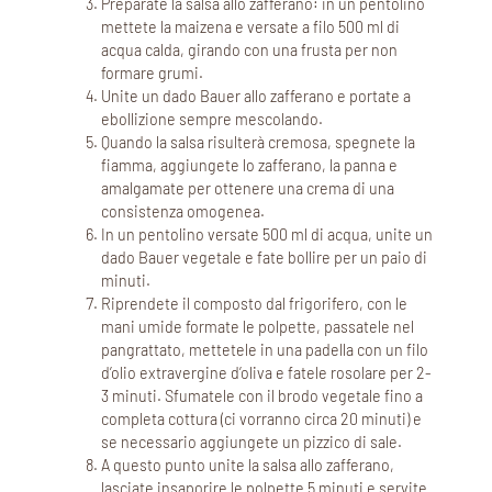
Preparate la salsa allo zafferano: in un pentolino
mettete la maizena e versate a filo 500 ml di
acqua calda, girando con una frusta per non
formare grumi.
Unite un dado Bauer allo zafferano e portate a
ebollizione sempre mescolando.
Quando la salsa risulterà cremosa, spegnete la
fiamma, aggiungete lo zafferano, la panna e
amalgamate per ottenere una crema di una
consistenza omogenea.
In un pentolino versate 500 ml di acqua, unite un
dado Bauer vegetale e fate bollire per un paio di
minuti.
Riprendete il composto dal frigorifero, con le
mani umide formate le polpette, passatele nel
pangrattato, mettetele in una padella con un filo
d’olio extravergine d’oliva e fatele rosolare per 2-
3 minuti. Sfumatele con il brodo vegetale fino a
completa cottura (ci vorranno circa 20 minuti) e
se necessario aggiungete un pizzico di sale.
A questo punto unite la salsa allo zafferano,
lasciate insaporire le polpette 5 minuti e servite