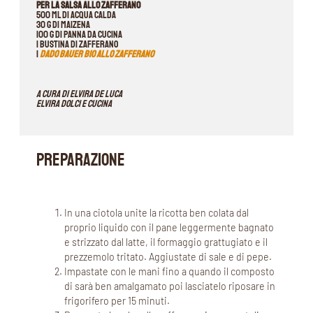
Per la salsa allo zafferano
500 ml di acqua calda
30 g di maizena
100 g di panna da cucina
1 bustina di zafferano
1
dado Bauer Bio allo zafferano
A cura di Elvira De Luca
Elvira dolci e cucina
PREPARAZIONE
In una ciotola unite la ricotta ben colata dal
proprio liquido con il pane leggermente bagnato
e strizzato dal latte, il formaggio grattugiato e il
prezzemolo tritato. Aggiustate di sale e di pepe.
Impastate con le mani fino a quando il composto
di sarà ben amalgamato poi lasciatelo riposare in
frigorifero per 15 minuti.