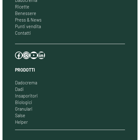
Dadocrema
Ricette
Benessere
Press & News
Punti vendita
Contatti
Facebook
Instagram
YouTube
LinkedIn
PRODOTTI
Dadocrema
Dadi
Insaporitori
Biologici
Granulari
Salse
Helper