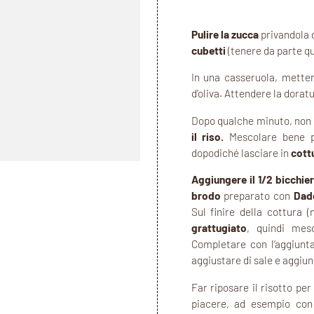
Pulire la zucca
privandola 
cubetti
(tenere da parte qua
In una casseruola, mett
d’oliva. Attendere la dorat
Dopo qualche minuto, non 
il riso.
Mescolare bene pe
dopodiché lasciare in
cottu
Aggiungere il 1/2 bicchier
brodo
preparato con
Dad
Sul finire della cottura 
grattugiato
, quindi mes
Completare con l’aggiunt
aggiustare di sale e aggiu
Far riposare il risotto pe
piacere, ad esempio con 