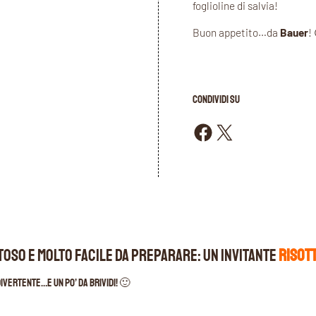
foglioline di salvia!
Buon appetito…da
Bauer
!
CONDIVIDI SU
Condividi su Facebook
Condividi su X
toso e molto facile da preparare: un invitante
risot
ivertente…e un po’ da brividi! 🙂