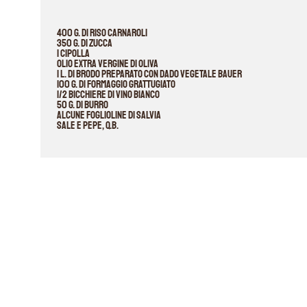
400 g. di riso Carnaroli
350 g. di zucca
1 cipolla
Olio extra vergine di oliva
1 l. di brodo preparato con Dado Vegetale Bauer
100 g. di formaggio grattugiato
1/2 bicchiere di vino bianco
50 g. di burro
Alcune foglioline di salvia
Sale e pepe, q.b.