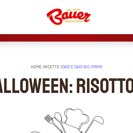
HOME /
RICETTE /
DADI E DADI BIO
/
PRIMI
Halloween: risotto