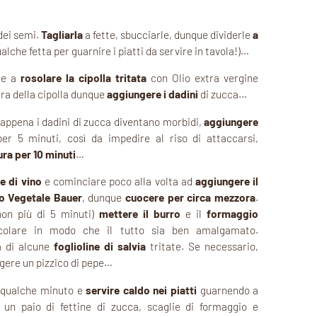
dei semi.
Tagliarla
a fette, sbucciarle, dunque dividerle
a
lche fetta per guarnire i piatti da servire in tavola!)…
ere a
rosolare la cipolla tritata
con Olio extra vergine
ura della cipolla dunque
aggiungere i dadini
di zucca…
appena i dadini di zucca diventano morbidi,
aggiungere
r 5 minuti, così da impedire al riso di attaccarsi,
ra per 10 minuti
…
e di vino
e cominciare poco alla volta ad
aggiungere il
o Vegetale Bauer
,
dunque
cuocere per circa mezzora
.
(non più di 5 minuti)
mettere il burro
e il
formaggio
colare in modo che il tutto sia ben amalgamato.
a di alcune
foglioline di salvia
tritate. Se necessario,
ngere un pizzico di pepe…
r qualche minuto e
servire caldo nei piatti
guarnendo a
un paio di fettine di zucca, scaglie di formaggio e