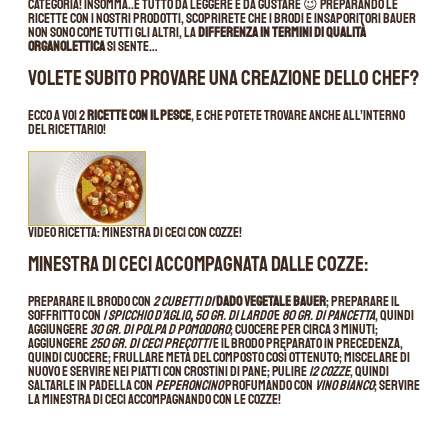
categoria! Insomma..è tutto da leggere e da gustare 😉 Preparando le
ricette con i nostri prodotti, scoprirete che i brodi e insaporitori Bauer
non sono come tutti gli altri, la
differenza in termini di qualità
organolettica
si sente…
Volete subito provare una creazione dello Chef?
Ecco a voi 2
ricette con il pesce
, e che potete trovare anche all’interno
del ricettario!
Video ricetta: minestra di ceci con cozze!
Minestra di ceci accompagnata dalle cozze:
Preparare il brodo con
2 cubetti di
Dado Vegetale Bauer
; preparare il
soffritto con
1 spicchio d’aglio
,
50 gr. di lardo
e
80 gr. di pancetta
, quindi
aggiungere
30 gr. di polpa d pomodoro
; cuocere per circa 3 minuti;
aggiungere
250 gr. di ceci precotti
e il brodo preparato in precedenza,
quindi cuocere; frullare metà del composto così ottenuto; miscelare di
nuovo e servire nei piatti con crostini di pane; Pulire
12 cozze
, quindi
saltarle in padella con
peperoncino
profumando con
vino bianco
; servire
la minestra di ceci accompagnando con le cozze!