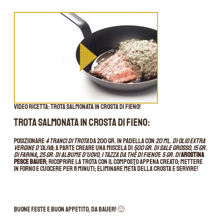
Video ricetta: trota salmonata in crosta di fieno!
Trota salmonata in crosta di fieno:
Posizionare
4 tranci di trota
da 200 gr. in padella con
20 ml. di olio extra
vergine d’oliva
; a parte creare una miscela di
500 gr. di sale grosso
,
15 gr.
di farina
,
25 gr. di albume d’uovo
,
1 tazza da thè di fieno
e
5 gr. di
Arostina
Pesce Bauer
; ricoprire la trota con il composto appena creato; mettere
in forno e cuocere per 8 minuti; eliminare metà della crosta e servire!
Buone feste e buon appetito, da Bauer! 🙂