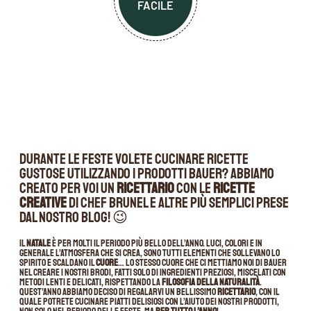
FACILE
Durante le feste volete cucinare ricette
gustose utilizzando i prodotti Bauer? Abbiamo
creato per voi un
ricettario
con le
ricette
creative
di Chef Brunel e altre più semplici prese
dal nostro blog! 😉
Il
Natale
è per molti il periodo più bello dell’anno. Luci, colori e in
generale l’atmosfera che si crea, sono tutti elementi che sollevano lo
spirito e scaldano il
cuore
… Lo stesso cuore che ci mettiamo noi di Bauer
nel creare i nostri brodi, fatti solo di ingredienti preziosi, miscelati con
metodi lenti e delicati, rispettando la
filosofia della naturalità
.
Quest’anno abbiamo deciso di regalarvi un bellissimo
ricettario
, con il
quale potrete cucinare piatti delisiosi con l’aiuto dei nostri prodotti,