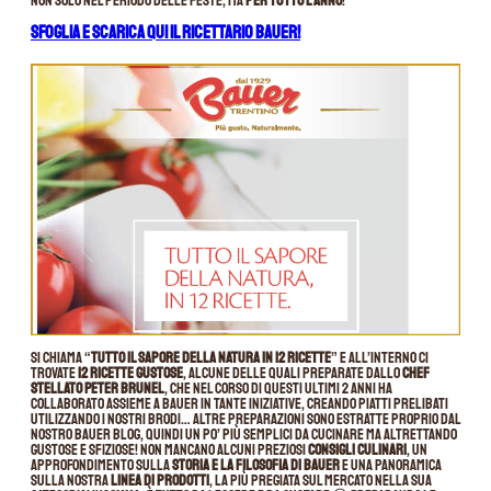
non solo nel periodo delle feste, ma
per tutto l’anno
!
SFOGLIA E SCARICA QUI IL RICETTARIO BAUER!
Si chiama “
Tutto il sapore della natura in 12 ricette
” e all’interno ci
trovate
12 ricette gustose
, alcune delle quali preparate dallo
Chef
stellato Peter Brunel
, che nel corso di questi ultimi 2 anni ha
collaborato assieme a Bauer in tante iniziative, creando piatti prelibati
utilizzando i nostri brodi… Altre preparazioni sono estratte proprio dal
nostro Bauer Blog, quindi un po’ più semplici da cucinare ma altrettando
gustose e sfiziose! Non mancano alcuni preziosi
consigli culinari
, un
approfondimento sulla
storia e la filosofia di Bauer
e una panoramica
sulla nostra
linea di prodotti
, la più pregiata sul mercato nella sua