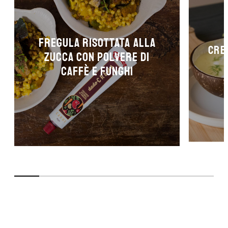
Fregula risottata alla
Crem
zucca con polvere di
caffè e funghi