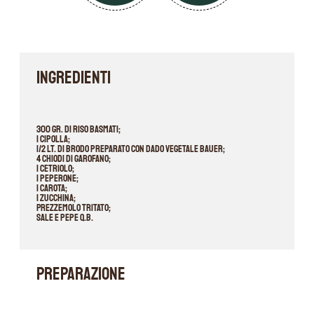
INGREDIENTI
300 gr. di riso Basmati;
1 cipolla;
1/2 lt. di brodo preparato con Dado Vegetale Bauer;
4 chiodi di garofano;
1 cetriolo;
1 peperone;
1 carota;
1 zucchina;
Prezzemolo tritato;
Sale e pepe q.b.
PREPARAZIONE