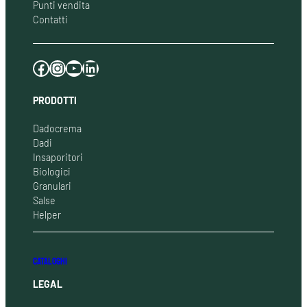
Punti vendita
Contatti
Facebook
Instagram
YouTube
LinkedIn
PRODOTTI
Dadocrema
Dadi
Insaporitori
Biologici
Granulari
Salse
Helper
CATALOGHI
LEGAL