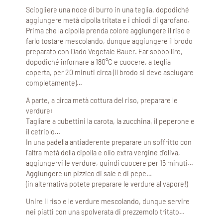
Sciogliere una noce di burro in una teglia, dopodiché
aggiungere metà cipolla tritata e i chiodi di garofano.
Prima che la cipolla prenda colore aggiungere il riso e
farlo tostare mescolando, dunque aggiungere il brodo
preparato con Dado Vegetale Bauer. Far sobbollire,
dopodiché infornare a 180°C e cuocere, a teglia
coperta, per 20 minuti circa (il brodo si deve asciugare
completamente)…
A parte, a circa metà cottura del riso, preparare le
verdure:
Tagliare a cubettini la carota, la zucchina, il peperone e
il cetriolo…
In una padella antiaderente preparare un soffritto con
l’altra metà della cipolla e olio extra vergine d’oliva,
aggiungervi le verdure, quindi cuocere per 15 minuti…
Aggiungere un pizzico di sale e di pepe…
(in alternativa potete preparare le verdure al vapore!)
Unire il riso e le verdure mescolando, dunque servire
nei piatti con una spolverata di prezzemolo tritato…