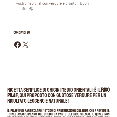
Il vostro riso pilaf con verdure è pronto… Buon
appetito! 🙂
CONDIVIDI SU
Condividi su Facebook
Condividi su X
Ricetta semplice di origini medio orientali: è il
Riso
Pilaf
, qui proposto con gustose verdure per un
risultato leggero e naturale!
Il
Pilaf
è un particolare metodo di
preparazione del riso
, che prevede il
totale assorbimento del brodo da parte del riso stesso, il quale non