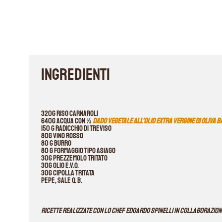
INGREDIENTI
320g riso carnaroli
640g acqua con ½
Dado vegetale all’olio extra vergine di oliva 
150 g radicchio di Treviso
80g vino rosso
80 g burro
80 g Formaggio tipo Asiago
30g prezzemolo tritato
30g olio E.V.O.
30g cipolla tritata
pepe, sale q. b.
Ricette realizzate con lo chef Edoardo Spinelli in collaborazione