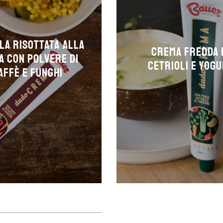
la risottata alla
Crema fredda 
a con polvere di
cetrioli e yog
affè e funghi