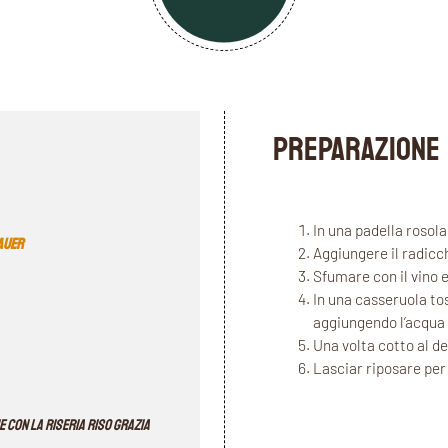
PREPARAZIONE
In una padella rosolar
Bauer
Aggiungere il radicch
Sfumare con il vino 
In una casseruola tos
aggiungendo l’acqua 
Una volta cotto al de
Lasciar riposare per 
 con la Riseria RISO GRAZIA