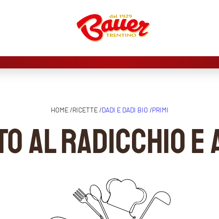
HOME /
RICETTE /
DADI E DADI BIO
/
PRIMI
TO AL RADICCHIO E 