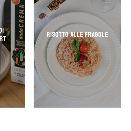
di
Risotto alle fragole
urt