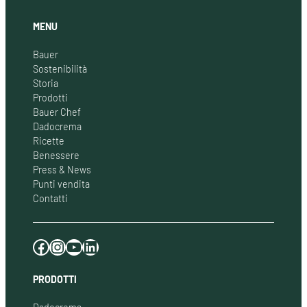
MENU
Bauer
Sostenibilità
Storia
Prodotti
Bauer Chef
Dadocrema
Ricette
Benessere
Press & News
Punti vendita
Contatti
Facebook
Instagram
YouTube
LinkedIn
PRODOTTI