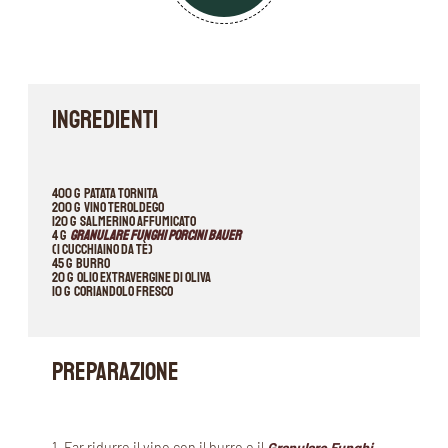
INGREDIENTI
400 g patata tornita
200 g vino Teroldego
120 g Salmerino affumicato
4 g
Granulare Funghi Porcini Bauer
(1 cucchiaino da tè)
45 g burro
20 g olio extravergine di oliva
10 g coriandolo fresco
PREPARAZIONE
1. Far ridurre il vino con il burro e il
Granular
e
Funghi