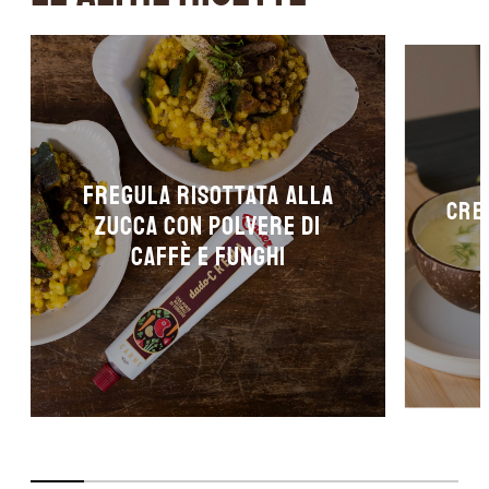
Fregula risottata alla
Crem
zucca con polvere di
caffè e funghi