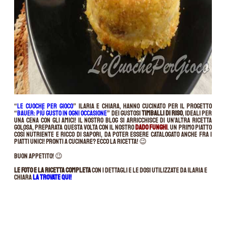
“
Le cuoche per gioco
” Ilaria e Chiara, hanno cucinato per il progetto
“
Bauer: più gusto in ogni occasione
” dei gustosi
timballi di riso
, ideali per
una cena con gli amici! Il nostro blog si arricchisce di un’altra ricetta
golosa, preparata questa volta con il nostro
Dado Funghi
. Un primo piatto
così nutriente e ricco di sapori, da poter essere catalogato anche fra i
piatti unici! Pronti a cucinare? Ecco la ricetta! 😉
Buon appetito! 😉
Le foto e la ricetta completa
con i dettagli e le dosi utilizzate da Ilaria e
Chiara
la trovate QUI!