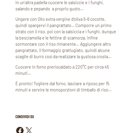
In un’altra padella cuocere le salsiccie e i funghi,
salando e pepando a proprio gusto…
Ungere con Olio extra vergine d’oliva 5-6 cocotte,
quindi spargervi il pangrattato… Comporre un primo
strato con il riso, poi con la salsiccia e i funghi, dunque
la besciamella e le fettine di scamorza, infine
sormontare con il riso rimanente… Aggiungere altro
pangrattato, il formaggio grattugiato, quindi alcune
scaglie di burro così da realizzare la gustosa crosta…
Cuocere in forno preriscaldato a 220°C per circa 45
minuti…
È pronto! Togliere dal forno, lasciare a riposo per 15
minuti e servire le monoporzioni di timballo di riso…
CONDIVIDI SU
Condividi su Facebook
Condividi su X