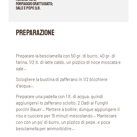
Formaggio grattugiato;
Sale e pepe q.b.
PREPARAZIONE
Preparare la besciamella con 50 gr. di burro, 40 gr. di
farina, 1/2 lt. di latte caldo, un pizzico di noce moscata e
sale…
Sciogliere la bustina di zafferano in 1/2 bicchiere
d’acqua…
Preparare una padella con 1 lt. di acqua, quindi
aggiungervi lo zafferano sciolto, 2 Dadi ai Funghi
porcini Bauer… Mettere a bollire, dunque aggiungere il
riso e cuocere per 15 minuti mescolando… Mantecare
con con un po’ di burro, un pizzico di pepe, e poca
besciamella per ammorbidire…