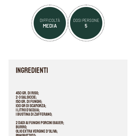
DIFFICOLTÀ
DOSI PERSONE
MEDIA
5
INGREDIENTI
450 gr. di riso;
2-3 salsiccie;
150 gr. di funghi;
100 gr di scamorza;
1 litro d’acqua;
1 bustina di zafferano;
2 Dadi ai funghi porcini Bauer;
Burro;
Olio extra vergine d’oliva;
Pangrattato;