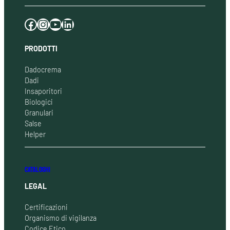
Facebook
Instagram
YouTube
LinkedIn
PRODOTTI
Dadocrema
Dadi
Insaporitori
Biologici
Granulari
Salse
Helper
CATALOGHI
LEGAL
Certificazioni
Organismo di vigilanza
Codice Etico