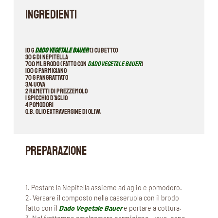
INGREDIENTI
10 g
Dado Vegetale Bauer
(1 cubetto)
30 g di Nepitella
700 ml brodo (fatto con
Dado Vegetale Bauer
)
100 g parmigiano
70 g pangrattato
3/4 uova
2 rametti di prezzemolo
1 spicchio d’aglio
4 pomodori
q.b. olio extravergine di oliva
PREPARAZIONE
1. Pestare la Nepitella assieme ad aglio e pomodoro.
2. Versare il composto nella casseruola con il brodo
fatto con il
Dado Vegetale Bauer
e portare a cottura.