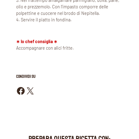
3. Nel frattempo amalgamare parmigiano, uova, pane,
olio e prezzemolo. Con l’impasto comporre delle
polpettine e cuocere nel brodo di Nepitella.
4. Servire il piatto in fondina.
∗ lo chef consiglia ∗
Accompagnare con alici fritte.
CONDIVIDI SU
Condividi su Facebook
Condividi su X
PREPARA QUESTA RICETTA CON: