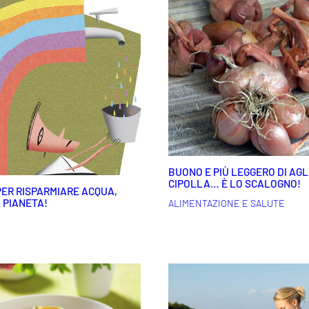
BUONO E PIÙ LEGGERO DI AGL
CIPOLLA… È LO SCALOGNO!
PER RISPARMIARE ACQUA,
L PIANETA!
ALIMENTAZIONE E SALUTE