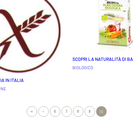
SCOPRI LA NATURALITÀ DI B
BIOLOGICO
A IN ITALIA
INE
«
‹
6
7
8
9
10