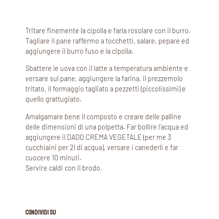
Tritare finemente la cipolla e farla rosolare con il burro.
Tagliare il pane raffermo a tocchetti, salare, pepare ed
aggiungere il burro fuso e la cipolla.
Sbattere le uova con il latte a temperatura ambiente e
versare sul pane, aggiungere la farina, il prezzemolo
tritato, il formaggio tagliato a pezzetti (piccolissimi) e
quello grattugiato.
Amalgamare bene il composto e creare delle palline
delle dimensioni di una polpetta. Far bollire l’acqua ed
aggiungere il DADO CREMA VEGETALE (per me 3
cucchiaini per 2l di acqua), versare i canederli e far
cuocere 10 minuti.
Servire caldi con il brodo.
CONDIVIDI SU