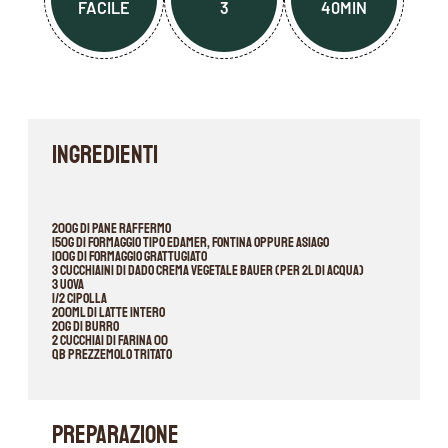
FACILE
3
40MIN
INGREDIENTI
200g di pane raffermo
150g di formaggio tipo edamer, fontina oppure asiago
100g di formaggio grattugiato
3 cucchiaini di DADO CREMA VEGETALE BAUER (per 2l di acqua)
3 uova
1/2 cipolla
200ml di latte intero
20g di burro
2 cucchiai di farina 00
qb prezzemolo tritato
PREPARAZIONE