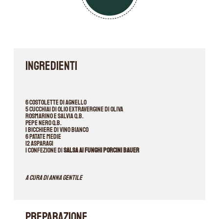
INGREDIENTI
6 costolette di agnello
5 cucchiai di olio extravergine di oliva
Rosmarino e salvia q.b.
Pepe nero q.b.
1 bicchiere di vino bianco
6 patate medie
12 asparagi
1 confezione di
Salsa ai Funghi porcini Bauer
A cura di Anna Gentile
PREPARAZIONE