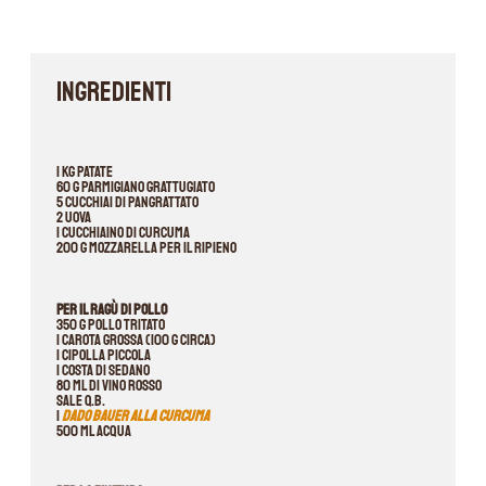
INGREDIENTI
1 kg patate
60 g parmigiano grattugiato
5 cucchiai di pangrattato
2 uova
1 cucchiaino di curcuma
200 g mozzarella per il ripieno
Per il ragù di pollo
350 g pollo tritato
1 carota grossa (100 g circa)
1 cipolla piccola
1 costa di sedano
80 ml di vino rosso
sale q.b.
1
dado Bauer alla curcuma
500 ml acqua