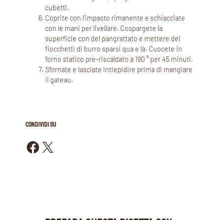
cubetti.
Coprite con l’impasto rimanente e schiacciate
con le mani per livellare. Cospargete la
superficie con del pangrattato e mettere dei
fiocchetti di burro sparsi qua e là. Cuocete in
forno statico pre-riscaldato a 190 ° per 45 minuti.
Sfornate e lasciate intiepidire prima di mangiare
il gateau.
CONDIVIDI SU
Condividi su Facebook
Condividi su X