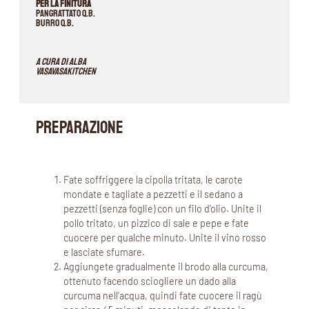
Per la finitura
pangrattato q.b.
burro q.b.
A cura di Alba
VASAVASAKITCHEN
PREPARAZIONE
Fate soffriggere la cipolla tritata, le carote
mondate e tagliate a pezzetti e il sedano a
pezzetti (senza foglie) con un filo d’olio. Unite il
pollo tritato, un pizzico di sale e pepe e fate
cuocere per qualche minuto. Unite il vino rosso
e lasciate sfumare.
Aggiungete gradualmente il brodo alla curcuma,
ottenuto facendo sciogliere un dado alla
curcuma nell’acqua, quindi fate cuocere il ragù