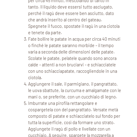
per circa 45 minuti, mescolando di tanto in
tanto. Il liquido deve essersi tutto asciugato,
perché il ragù deve essere ben asciutto, dato
che andrà inserito al centro del gateau.
Spegnete il fuoco, spostate il ragù in una ciotola
e tenete da parte.
Fate bollire le patate in acqua per circa 40 minuti
o finché le patate saranno morbide – il tempo
varia a seconda delle dimensioni delle patate.
Scolate le patate, pelatele quando sono ancora
calde – attenti a non bruciarvi – e schiacciatele
con uno schiacciapatate, raccogliendole in una
ciotola.
Aggiungere il sale, il parmigiano, il pangrattato,
le uova sbattute, la curcuma e amalgamate con le
mani o, se preferite, con un cucchiaio di legno.
Imburrate una pirofila rettangolare e
cospargetela con del pangrattato. Versate metà
composto di patate e schiacciatelo sul fondo per
tutta la superficie, così da formare uno strato.
Aggiungete il ragù di pollo e livellate con un
cucchiaio. A seguire, spargete la mozzarella a