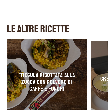
LE ALTRE RICETTE
Fregula risottata alla
Crem
zucca con polvere di
caffè e funghi