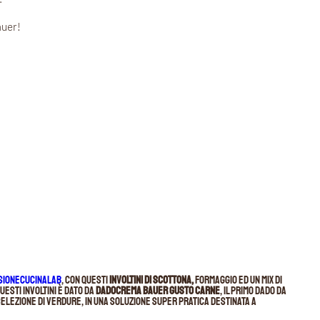
auer!
sioneCucinaLab
, con questi
involtini di scottona,
formaggio ed un mix di
uesti involtini è dato da
DADOCREMA Bauer gusto Carne
, il primo dado da
selezione di verdure, in una soluzione super pratica destinata a