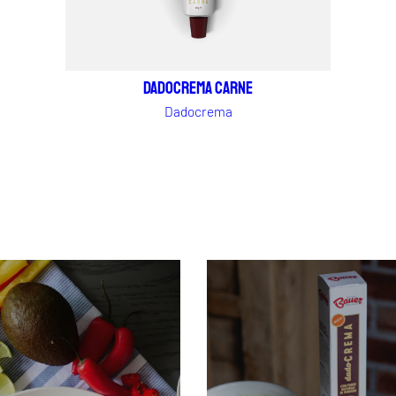
Dadocrema carne
Dadocrema