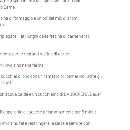
carne e spennellate la superficie con un velo
o Carne.
ttina di formaggio e un po’ del mix di aromi
to.
ipiegate i lati lunghi della fettina di carne verso
ento per le restanti fettine di carne.
i involtino nella farina.
 cucchiai di olio con un rametto di rosmarino, unite gli
 i lati.
con acqua calda e un cucchiaino di DADOCREMA Bauer
n il coperchio e cuocete a fiamma media per 5 minuti.
 involtini, fate restringere la salsa e servite con
.