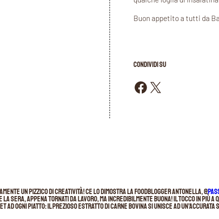
Buon appetito a tutti da B
CONDIVIDI SU
Condividi su Facebook
Condividi su X
lamente un pizzico di creatività! Ce lo dimostra la foodblogger Antonella, @
Pas
e la sera, appena tornati da lavoro, ma incredibilmente buona! Il tocco in più a q
 ad ogni piatto: il prezioso estratto di carne bovina si unisce ad un’accurata 