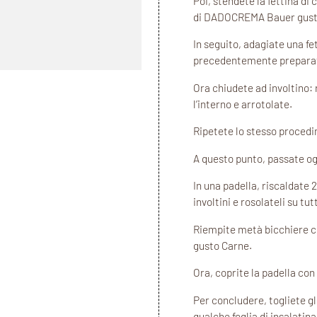
Poi, stendete la fettina di 
di DADOCREMA Bauer gust
In seguito, adagiate una fe
precedentemente prepara
Ora chiudete ad involtino: r
l’interno e arrotolate.
Ripetete lo stesso procedim
A questo punto, passate ogn
In una padella, riscaldate 2
involtini e rosolateli su tutti
Riempite metà bicchiere 
gusto Carne.
Ora, coprite la padella co
Per concludere, togliete gli
qualche foglia di insalatina