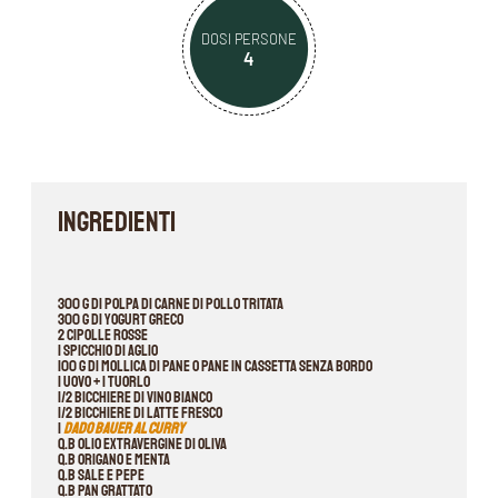
DOSI PERSONE
4
INGREDIENTI
300 g di polpa di carne di pollo tritata
300 g di yogurt greco
2 cipolle rosse
1 spicchio di aglio
100 g di mollica di pane o pane in cassetta senza bordo
1 uovo + 1 tuorlo
1/2 bicchiere di vino bianco
1/2 bicchiere di latte fresco
1
dado Bauer al curry
q.b olio extravergine di oliva
q.b origano e menta
q.b sale e pepe
q.b pan grattato