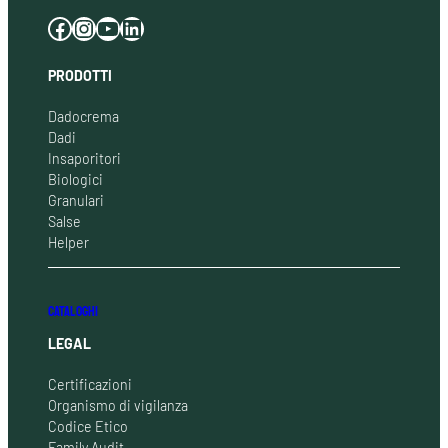
Facebook
Instagram
YouTube
LinkedIn
PRODOTTI
Dadocrema
Dadi
Insaporitori
Biologici
Granulari
Salse
Helper
CATALOGHI
LEGAL
Certificazioni
Organismo di vigilanza
Codice Etico
Family Audit