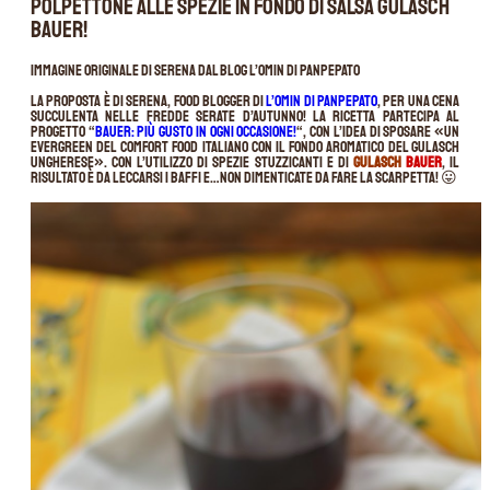
polpettone alle spezie in fondo di salsa Gulasch
Bauer!
Immagine originale di Serena dal blog L’Omin di panpepato
La proposta è di Serena, food blogger di
L’Omin di panpepato
, per una cena
succulenta nelle fredde serate d’autunno! La ricetta partecipa al
progetto “
B
auer: più gusto in ogni occasione!
“, con l’idea di sposare «un
evergreen del comfort food italiano con il fondo aromatico del gulasch
ungherese». Con l’utilizzo di spezie stuzzicanti e di
Gulasch
Bauer
, il
risultato è da leccarsi i baffi e…non dimenticate da fare la scarpetta! 😛