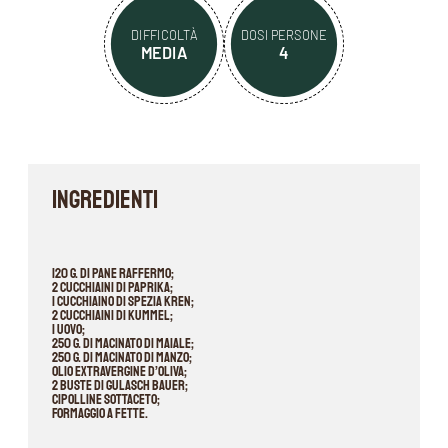
DIFFICOLTÀ
DOSI PERSONE
MEDIA
4
INGREDIENTI
120 g. di pane raffermo;
2 cucchiaini di paprika;
1 cucchiaino di spezia kren;
2 cucchiaini di kummel;
1 uovo;
250 g. di macinato di maiale;
250 g. di macinato di manzo;
Olio extravergine d’oliva;
2 buste di Gulasch Bauer;
Cipolline sottaceto;
Formaggio a fette.