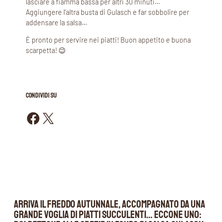
lasciare a fiamma bassa per altri 30 minuti…
Aggiungere l’altra busta di Gulasch e far sobbolire per
addensare la salsa…
È pronto per servire nei piatti! Buon appetito e buona
scarpetta! 😉
CONDIVIDI SU
Condividi su Facebook
Condividi su X
Arriva il freddo autunnale, accompagnato da una
grande voglia di piatti succulenti… Eccone uno: