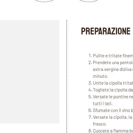
PREPARAZIONE
Pulite e tritate finem
Prendete una pentola 
extra vergine d’oliv
minuto.
Unite la cipolla trit
Togliete la cipolla d
Versate le puntine n
tutti i lati.
Sfumate con il vino 
Versate la cipolla, la
fresco.
Cuocete a fiamma ba