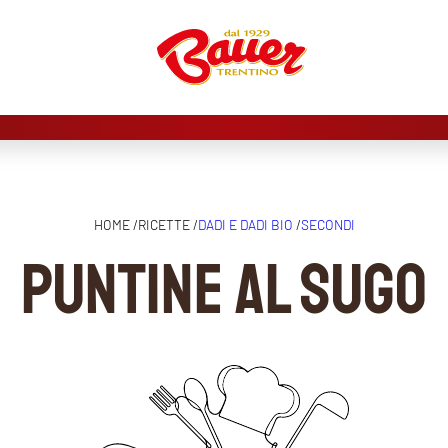
HOME /
RICETTE /
DADI E DADI BIO
/
SECONDI
Puntine al sugo