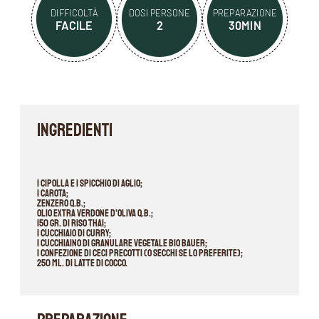
DIFFICOLTÀ
DOSI PERSONE
PREPARAZIONE
FACILE
2
30MIN
INGREDIENTI
1 cipolla e 1 spicchio di aglio;
1 carota;
Zenzero q.b.;
Olio extra verdone d’oliva q.b.;
150 gr. di Riso Thai;
1 cucchiaio di Curry;
1 cucchiaino di Granulare Vegetale BIO Bauer;
1 confezione di Ceci precotti (o secchi se lo preferite);
250 ml. di latte di cocco.