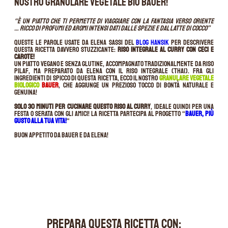
nostro Granulare Vegetale BIO Bauer!
“È un piatto che ti permette di viaggiare con la fantasia verso oriente
… ricco di profumi ed aromi intensi dati dalle spezie e dal latte di cocco”
Queste le parole usate da Elena Sassi del
blog Hansik
per descrivere
questa ricetta davvero stuzzicante:
Riso integrale al curry con ceci e
carote!
Un piatto vegano e senza glutine, accompagnato tradizionalmente da riso
pilaf, ma preparato da Elena con il riso integrale (Thai). Fra gli
ingredienti di spicco di questa ricetta, ecco il nostro
Granulare Vegetale
biologico
Bauer
, che aggiunge un prezioso tocco di bontà naturale e
genuina!
Solo 30 minuti per cucinare questo riso al curry
, ideale quindi per una
festa o serata con gli amici! La ricetta partecipa al progetto “
Bauer, più
gusto alla tua vita!
“
Buon appetito da Bauer e da Elena!
PREPARA QUESTA RICETTA CON: