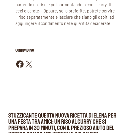
partendo dal riso e poi sormontandolo con il curry di
ceci e carote… Oppure, se lo preferite, potrete servire
il riso separatamente e lasciare che siano gli ospiti ad
aggiungere il condimento nelle quantità desiderate!
CONDIVIDI SU
Condividi su Facebook
Condividi su X
Stuzzicante questa nuova ricetta di Elena per
una festa tra amici: un riso al curry che si
prepara in 30 minuti, con il prezioso aiuto del