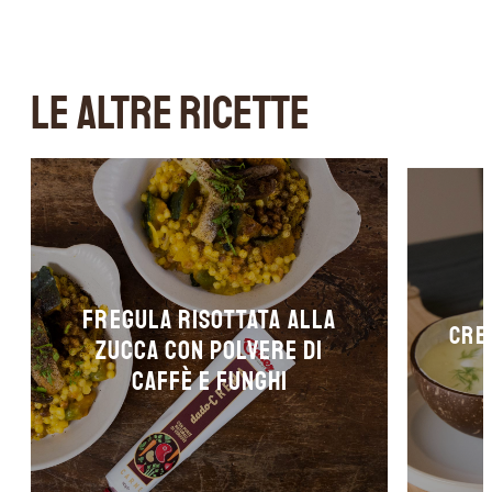
LE ALTRE RICETTE
Fregula risottata alla
Crem
zucca con polvere di
caffè e funghi