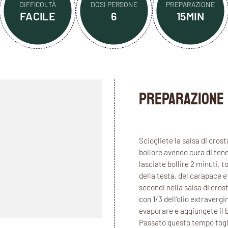
DIFFICOLTÀ
DOSI PERSONE
PREPARAZIONE
FACILE
6
15MIN
PREPARAZIONE
Sciogliete la salsa di cros
bollore avendo cura di ten
lasciate bollire 2 minuti, t
della testa, del carapace e 
secondi nella salsa di crost
con 1/3 dell’olio extravergi
evaporare e aggiungete il b
Passato questo tempo toglie