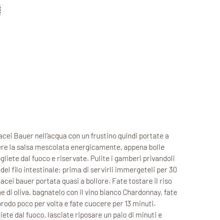
tacei Bauer nell’acqua con un frustino quindi portate a
ere la salsa mescolata energicamente, appena bolle
ogliete dal fuoco e riservate. Pulite i gamberi privandoli
del filo intestinale; prima di servirli immergeteli per 30
acei bauer portata quasi a bollore. Fate tostare il riso
ne di oliva, bagnatelo con il vino bianco Chardonnay, fate
rodo poco per volta e fate cuocere per 13 minuti.
te dal fuoco, lasciate riposare un paio di minuti e