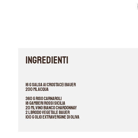
INGREDIENTI
16 g Salsa ai crostacei Bauer
200 ml acqua
360 g riso Carnaroli
18 gamberi rossi Sicilia
20 ml vino bianco Chardonnay
2 l brodo vegetale Bauer
100 g olio extravergine di oliva