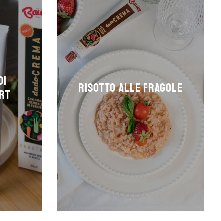
di
Risotto alle fragole
urt