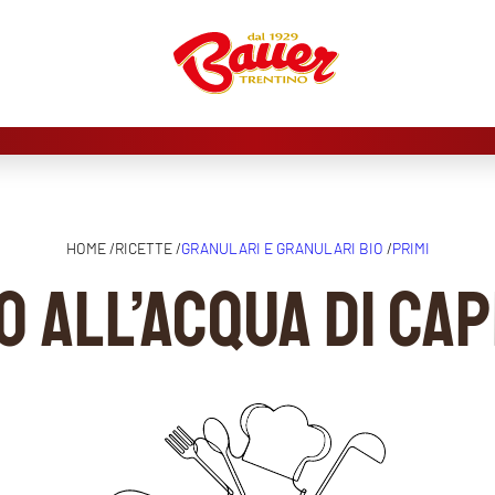
HOME /
RICETTE /
GRANULARI E GRANULARI BIO
/
PRIMI
o all’acqua di ca