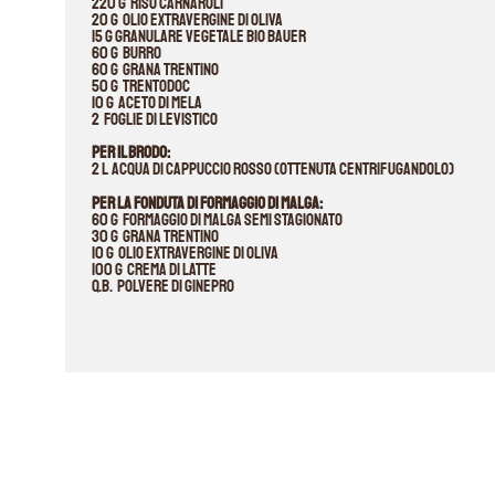
220 g riso Carnaroli
20 g olio extravergine di oliva
15 g Granulare Vegetale Bio Bauer
60 g burro
60 g Grana Trentino
50 g Trentodoc
10 g aceto di mela
2 foglie di levistico
Per il brodo:
2 l acqua di cappuccio rosso (ottenuta centrifugandolo)
Per la fonduta di formaggio di malga:
60 g formaggio di Malga semi stagionato
30 g Grana Trentino
10 g olio extravergine di oliva
100 g crema di latte
q.b. polvere di ginepro