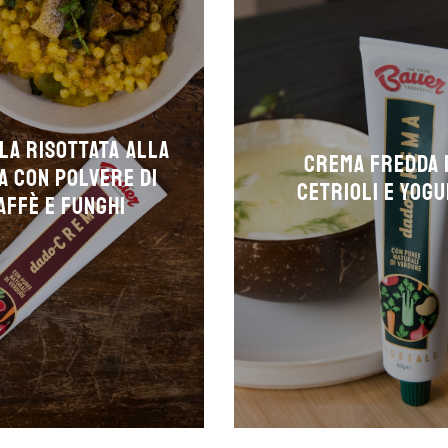
la risottata alla
Crema fredda 
a con polvere di
cetrioli e yog
affè e funghi