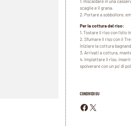
1. Riscaldare in una casser
scaglie e il grana.
2. Portare a sobbollore, em
Per la cottura del riso:
1. Tostare il riso con l’olio
2. Sfumare il riso con il T
iniziare la cottura bagnand
3. Arrivati a cottura, man
4. Impiattare il riso, inser
spolverare con un po’ di po
CONDIVIDI SU
Condividi su Facebook
Condividi su X