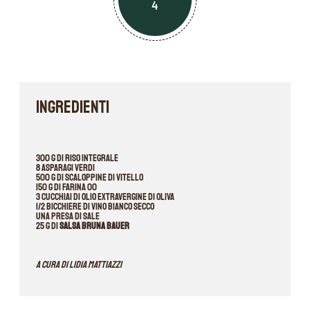
4
INGREDIENTI
300 g di riso integrale
8 asparagi verdi
500 g di scaloppine di vitello
150 g di farina 00
3 cucchiai di olio extravergine di oliva
1/2 bicchiere di vino bianco secco
Una presa di sale
25 g di
Salsa Bruna Bauer
A cura
di
Lidia Mattiazzi