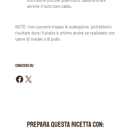
distribuite piccole quantità di Salsa Bruna e
servite il tutto ben caldo.
NOTE: non cuocere troppo le scaloppine, potrebbero
risultare dure! Il piatto è ottimo anche se realizzato con
carne di maiale o di pollo.
CONDIVIDI SU
Condividi su Facebook
Condividi su X
PREPARA QUESTA RICETTA CON: