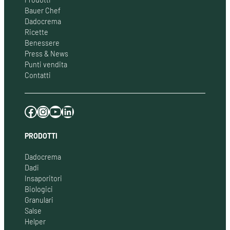
Bauer Chef
Dadocrema
Ricette
Benessere
Press & News
Punti vendita
Contatti
Facebook
Instagram
YouTube
LinkedIn
PRODOTTI
Dadocrema
Dadi
Insaporitori
Biologici
Granulari
Salse
Helper