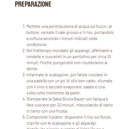
PREPARAZIONE
Mettete una pentola piena di acqua sul fuoco: al
bollore, versate il sale grosso e il riso, portandolo
a cottura secondo i minuti indicati nella
confezione.
Nel frattempo mondate gli asparagi, affettateli a
rondelle e cuoceteli in un pentolino per circa 10
minuti, finché pungendoli non risulteranno al
dente.
Infarinate le scaloppine, poi fatele rosolare in
una padella con un po’ di olio ben caldo, sfumate
con il vino e lasciate evaporare, salate e una
volta cotte mettetele da parte.
Stemperate la Salsa Bruna Bauer con l’acqua e
fate cuocere per 20 minuti, mescolando di tanto
in tanto con una frusta.
Componete il piatto: disponete il riso sul fondo,
coprite con le scaloppine e gli asparagi,