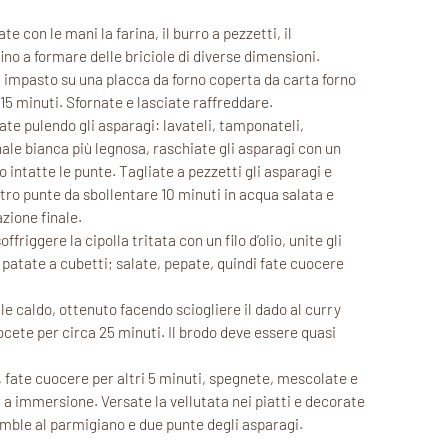
te con le mani la farina, il burro a pezzetti, il
fino a formare delle briciole di diverse dimensioni.
di impasto su una placca da forno coperta da carta forno
15 minuti. Sfornate e lasciate raffreddare.
ziate pulendo gli asparagi: lavateli, tamponateli,
nale bianca più legnosa, raschiate gli asparagi con un
 intatte le punte. Tagliate a pezzetti gli asparagi e
tro punte da sbollentare 10 minuti in acqua salata e
zione finale.
ffriggere la cipolla tritata con un filo d’olio, unite gli
e patate a cubetti; salate, pepate, quindi fate cuocere
le caldo, ottenuto facendo sciogliere il dado al curry
ocete per circa 25 minuti. Il brodo deve essere quasi
 fate cuocere per altri 5 minuti, spegnete, mescolate e
 a immersione. Versate la vellutata nei piatti e decorate
umble al parmigiano e due punte degli asparagi.