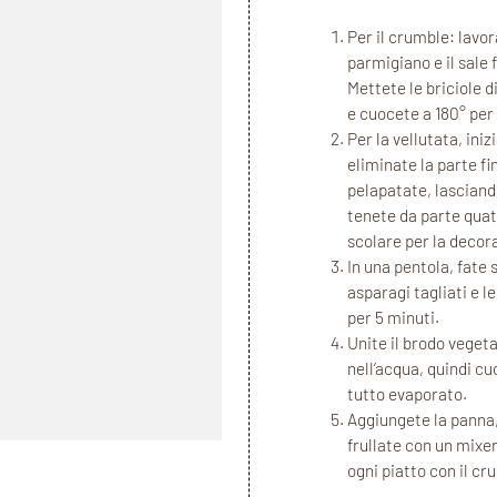
Per il crumble: lavora
parmigiano e il sale 
Mettete le briciole 
e cuocete a 180° per 
Per la vellutata, ini
eliminate la parte fi
pelapatate, lasciando
tenete da parte quat
scolare per la decora
In una pentola, fate so
asparagi tagliati e l
per 5 minuti.
Unite il brodo vegeta
nell’acqua, quindi cu
tutto evaporato.
Aggiungete la panna,
frullate con un mixer
ogni piatto con il cr