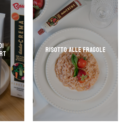
di
Risotto alle fragole
urt