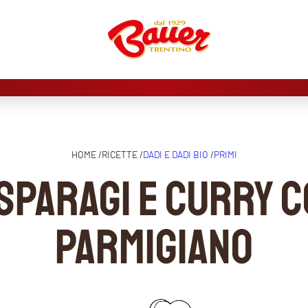
HOME /
RICETTE /
DADI E DADI BIO
/
PRIMI
asparagi e curry 
parmigiano