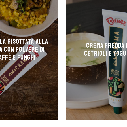
la risottata alla
Crema fredda 
a con polvere di
cetrioli e yog
affè e funghi