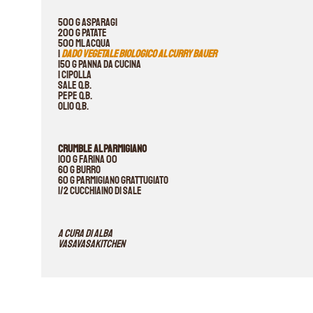
500 g asparagi
200 g patate
500 ml acqua
1
dado vegetale biologico al curry Bauer
150 g panna da cucina
1 cipolla
sale q.b.
pepe q.b.
olio q.b.
Crumble al parmigiano
100 g farina 00
60 g burro
60 g parmigiano grattugiato
1/2 cucchiaino di sale
A cura di Alba
VASAVASAKITCHEN