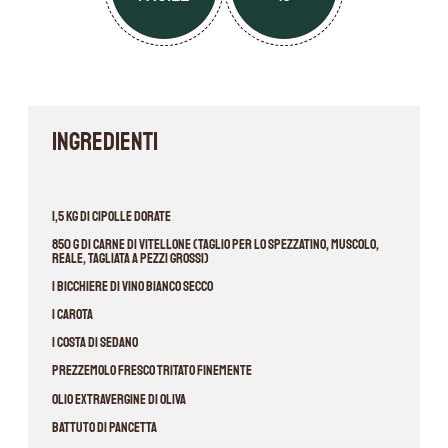
INGREDIENTI
1,5 kg di cipolle dorate
850 g di carne di vitellone (taglio per lo spezzatino, muscolo,
reale, tagliata a pezzi grossi)
1 bicchiere di vino bianco secco
1 carota
1 costa di sedano
prezzemolo fresco tritato finemente
olio extravergine di oliva
battuto di pancetta