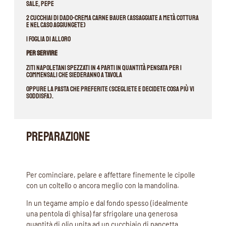
sale, pepe
2 cucchiai di dado-CREMA Carne Bauer (assaggiate a metà cottura
e nel caso aggiungete)
1 foglia di alloro
Per servire
ziti napoletani spezzati in 4 parti in quantità pensata per i
commensali che siederanno a tavola
Oppure la pasta che preferite (scegliete e decidete cosa più vi
soddisfa).
PREPARAZIONE
Per cominciare, pelare e affettare finemente le cipolle
con un coltello o ancora meglio con la mandolina.
In un tegame ampio e dal fondo spesso (idealmente
una pentola di ghisa) far sfrigolare una generosa
quantità di olio unita ad un cucchiaio di pancetta