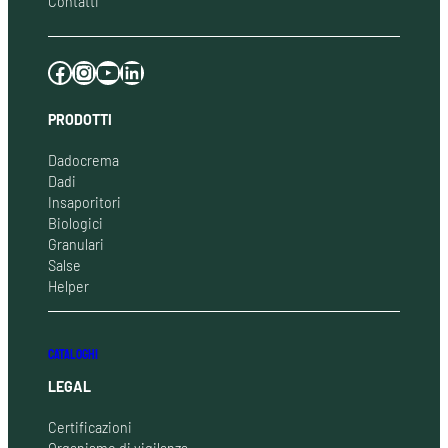
Contatti
Facebook
Instagram
YouTube
LinkedIn
PRODOTTI
Dadocrema
Dadi
Insaporitori
Biologici
Granulari
Salse
Helper
CATALOGHI
LEGAL
Certificazioni