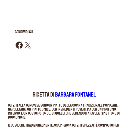
CONDIVIDI SU
Condividi su Facebook
Condividi su X
RICETTA DI
BARBARA FONTANEL
Gli ziti alla genovese sono un piatto della cucina tradizionale popolare
napoletana, un piatto umile, con ingredienti poveri, ma con un profumo
intenso, e un gusto rotondo, di quelli che sedendoti a tavola ti mettono di
buonumore.
Il sugo, che tradizionalmente accompagna gli ziti spezzati è composto per